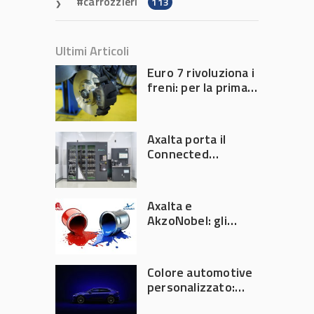
carrozzieri
113
Ultimi Articoli
Euro 7 rivoluziona i
freni: per la prima
volta l’Europa
limita le emissioni
generate dalla
Axalta porta il
frenata
Connected
Refinish
Ecosystem ad
Automechanika
Axalta e
Frankfurt 2026
AkzoNobel: gli
azionisti approvano
la fusione
Colore automotive
personalizzato:
quando la