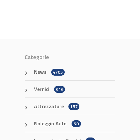
Categorie
News
4705
Vernici
316
Attrezzature
157
Noleggio Auto
68