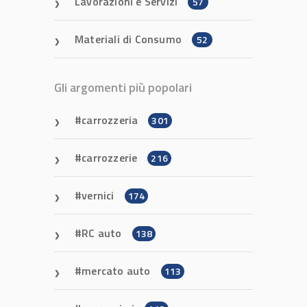
Lavorazioni e Servizi
57
Materiali di Consumo
52
Gli argomenti più popolari
carrozzeria
301
carrozzerie
216
vernici
174
RC auto
138
mercato auto
113