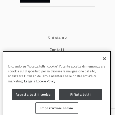
verniciatura
diventa ingegneria
di precisione
Chi siamo
Contatti
Privacy
Cliccando su “Accetta tutti i cookie”, l'utente accetta di memorizzare
i cookie sul dispositivo per migliorare la navigazione del sito,
Cookies
analizzare l'utilizzo del sito e assistere nelle nostre attività di
marketing.
Leggi la Cookie Policy
Accetta tutti i cookie
Rifiuta tutti
Impostazioni cookie
Carrozzeria è una testata di DBInformation Spa P.IVA 09293820156 | Centro