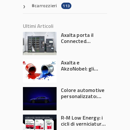
carrozzieri
113
Ultimi Articoli
Axalta porta il
Connected
Refinish
Ecosystem ad
Automechanika
Axalta e
Frankfurt 2026
AkzoNobel: gli
azionisti approvano
la fusione
Colore automotive
personalizzato:
quando la
verniciatura
diventa ingegneria
R-M Low Energy: i
di precisione
cicli di verniciatura
che riducono