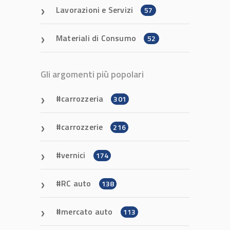
Lavorazioni e Servizi
57
Materiali di Consumo
52
Gli argomenti più popolari
carrozzeria
301
carrozzerie
216
vernici
174
RC auto
138
mercato auto
113