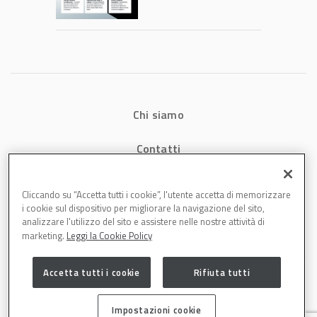
consumi energetici,
tempi e costi in
carrozzeria
Chi siamo
Contatti
Privacy
Cliccando su “Accetta tutti i cookie”, l'utente accetta di memorizzare
i cookie sul dispositivo per migliorare la navigazione del sito,
Cookies
analizzare l'utilizzo del sito e assistere nelle nostre attività di
marketing.
Leggi la Cookie Policy
Accetta tutti i cookie
Rifiuta tutti
Impostazioni cookie