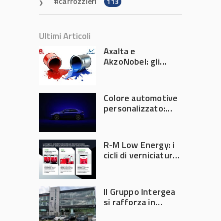
carrozzieri
113
Ultimi Articoli
Axalta e
AkzoNobel: gli
azionisti approvano
la fusione
Colore automotive
personalizzato:
quando la
verniciatura
diventa ingegneria
R-M Low Energy: i
di precisione
cicli di verniciatura
che riducono
consumi energetici,
tempi e costi in
Il Gruppo Intergea
carrozzeria
si rafforza in
Lombardia