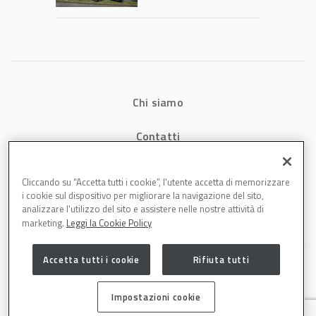
Chi siamo
Contatti
Privacy
Cliccando su “Accetta tutti i cookie”, l'utente accetta di memorizzare
i cookie sul dispositivo per migliorare la navigazione del sito,
Cookies
analizzare l'utilizzo del sito e assistere nelle nostre attività di
marketing.
Leggi la Cookie Policy
Accetta tutti i cookie
Rifiuta tutti
Impostazioni cookie
Carrozzeria è una testata di DBInformation Spa P.IVA 09293820156 | Centro