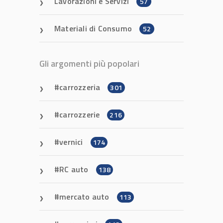
Lavorazioni e Servizi
57
Materiali di Consumo
52
Gli argomenti più popolari
carrozzeria
301
carrozzerie
216
vernici
174
RC auto
138
mercato auto
113