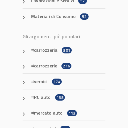
Lavorazioni e Servizi
57
Materiali di Consumo
52
Gli argomenti più popolari
carrozzeria
301
carrozzerie
216
vernici
174
RC auto
138
mercato auto
113