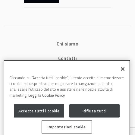
verniciatura
diventa ingegneria
di precisione
Chi siamo
Contatti
Privacy
Cliccando su “Accetta tutti i cookie”, l'utente accetta di memorizzare
i cookie sul dispositivo per migliorare la navigazione del sito,
Cookies
analizzare l'utilizzo del sito e assistere nelle nostre attività di
marketing.
Leggi la Cookie Policy
Accetta tutti i cookie
Rifiuta tutti
Impostazioni cookie
Carrozzeria è una testata di DBInformation Spa P.IVA 09293820156 | Centro