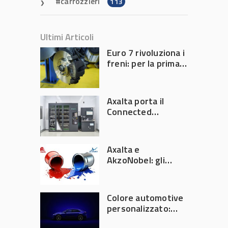
carrozzieri
113
Ultimi Articoli
Euro 7 rivoluziona i
freni: per la prima
volta l’Europa
limita le emissioni
generate dalla
Axalta porta il
frenata
Connected
Refinish
Ecosystem ad
Automechanika
Axalta e
Frankfurt 2026
AkzoNobel: gli
azionisti approvano
la fusione
Colore automotive
personalizzato:
quando la