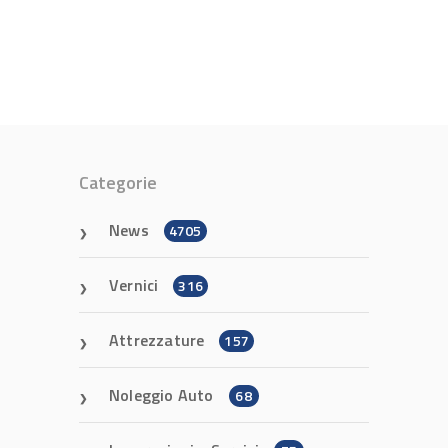
Categorie
News
4705
Vernici
316
Attrezzature
157
Noleggio Auto
68