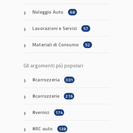
Noleggio Auto
68
Lavorazioni e Servizi
57
Materiali di Consumo
52
Gli argomenti più popolari
carrozzeria
301
carrozzerie
216
vernici
174
RC auto
138