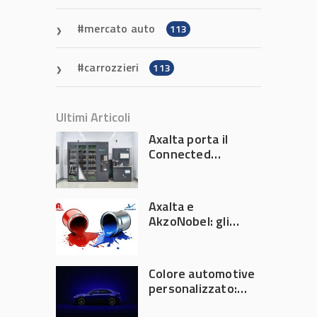
mercato auto
113
carrozzieri
113
Ultimi Articoli
Axalta porta il
Connected
Refinish
Ecosystem ad
Automechanika
Axalta e
Frankfurt 2026
AkzoNobel: gli
azionisti approvano
la fusione
Colore automotive
personalizzato:
quando la