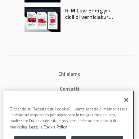
verniciatura
diventa ingegneria
R-M Low Energy: i
di precisione
cicli di verniciatura
che riducono
consumi energetici,
tempi e costi in
carrozzeria
Chi siamo
Contatti
Privacy
Cliccando su “Accetta tutti i cookie”, l'utente accetta di memorizzare
i cookie sul dispositivo per migliorare la navigazione del sito,
Cookies
analizzare l'utilizzo del sito e assistere nelle nostre attività di
marketing.
Leggi la Cookie Policy