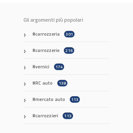
Gli argomenti più popolari
carrozzeria
301
carrozzerie
216
vernici
174
RC auto
138
mercato auto
113
carrozzieri
113