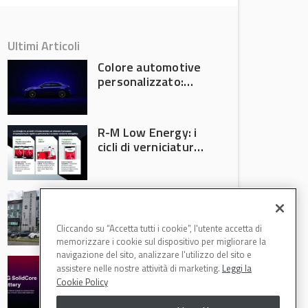
Ultimi Articoli
Colore automotive
personalizzato:
quando la
verniciatura
diventa ingegneria
R-M Low Energy: i
di precisione
cicli di verniciatura
che riducono
consumi energetici,
tempi e costi in
Il Gruppo Intergea
carrozzeria
si rafforza in
Lombardia
Cliccando su “Accetta tutti i cookie”, l'utente accetta di
memorizzare i cookie sul dispositivo per migliorare la
navigazione del sito, analizzare l'utilizzo del sito e
Batterie semi-
assistere nelle nostre attività di marketing.
Leggi la
solide: la
Cookie Policy
tecnologia che
potrebbe