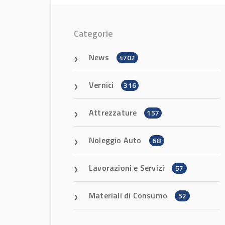
Categorie
News
4702
Vernici
316
Attrezzature
157
Noleggio Auto
68
Lavorazioni e Servizi
57
Materiali di Consumo
52