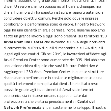
insieme, abbiamo un grande patrimonio: i nostri clienti, i nostri
driver. Un valore che non possiamo affidare a chiunque, ma
che affidiamo a chi ha saputo instaurare rapporti autentici e
condividere obiettivi comuni. Perché solo dove le imprese
collaborano le performance sono di valore. Il nostro Network
oggi ha una identità chiara e definita, forte. Insieme abbiamo
fatto un grande lavoro e oggi sono presenti sul territorio 150
Arval Premium Center
che lavorano sul 24% degli interventi
di carrozzeria, sull’11% di quelli di meccanica e sul 4% di quelli
legati agli pneumatici. Già nel 2019, le lavorazioni affidate agli
Arval Premium Center sono aumentate del 33%. Noi abbiamo
una visione chiara di quello che sarà il futuro: l’obiettivo è
raggiungere i 250 Arval Premium Center. In queste strutture
riscontriamo performance in costante miglioramento e una
qualità fortemente percepita dai clienti. Un risultato reso
possibile grazie agli investimenti di Arval sia in termini
economici, sia in risorse umane, rappresentate dai
professionisti che visitano periodicamente i
Centri del
Network Preferenziale
, per sostenerne lo sviluppo. Il nostro