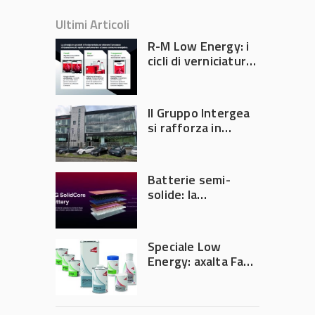
Ultimi Articoli
R-M Low Energy: i
cicli di verniciatura
che riducono
consumi energetici,
tempi e costi in
Il Gruppo Intergea
carrozzeria
si rafforza in
Lombardia
Batterie semi-
solide: la
tecnologia che
potrebbe
accelerare la
Speciale Low
rivoluzione
Energy: axalta Fast
dell’auto elettrica
Cure Low Energy: la
tecnologia che
riduce consumi