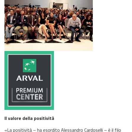
Il
valore d
ell
a p
ositività
«La positività – ha esordito Alessandro Cardoselli – è il filo