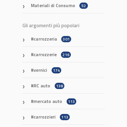
Materiali di Consumo
52
Gli argomenti più popolari
carrozzeria
301
carrozzerie
216
vernici
174
RC auto
138
mercato auto
113
carrozzieri
113