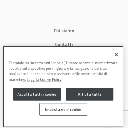
energetici e
aumenta la
produttività in
carrozzeria
Chi siamo
Contatti
Privacy
Cliccando su “Accetta tutti i cookie”, l'utente accetta di memorizzare
i cookie sul dispositivo per migliorare la navigazione del sito,
Cookies
analizzare l'utilizzo del sito e assistere nelle nostre attività di
marketing.
Leggi la Cookie Policy
Accetta tutti i cookie
Rifiuta tutti
Impostazioni cookie
Carrozzeria è una testata di DBInformation Spa P.IVA 09293820156 | Centro
Direzionale – Strada 4, Palazzo A, Scala 2 – 20057 Assago (MI)