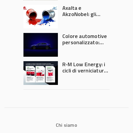
Automechanika
Axalta e
Frankfurt 2026
AkzoNobel: gli
azionisti approvano
la fusione
Colore automotive
personalizzato:
quando la
verniciatura
diventa ingegneria
R-M Low Energy: i
di precisione
cicli di verniciatura
che riducono
consumi energetici,
tempi e costi in
carrozzeria
Chi siamo