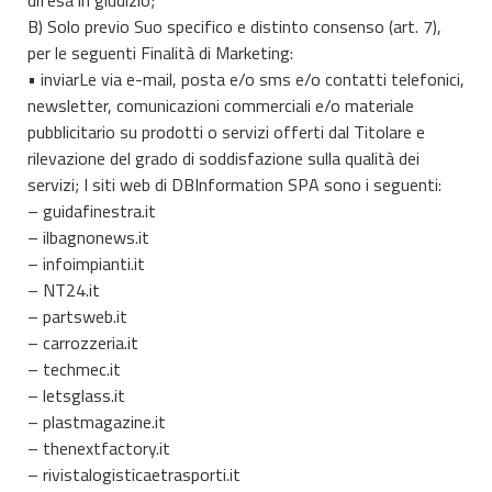
difesa in giudizio;
B) Solo previo Suo specifico e distinto consenso (art. 7),
per le seguenti Finalità di Marketing:
• inviarLe via e-mail, posta e/o sms e/o contatti telefonici,
newsletter, comunicazioni commerciali e/o materiale
pubblicitario su prodotti o servizi offerti dal Titolare e
rilevazione del grado di soddisfazione sulla qualità dei
servizi; I siti web di DBInformation SPA sono i seguenti:
– guidafinestra.it
– ilbagnonews.it
– infoimpianti.it
– NT24.it
– partsweb.it
– carrozzeria.it
– techmec.it
– letsglass.it
– plastmagazine.it
– thenextfactory.it
– rivistalogisticaetrasporti.it