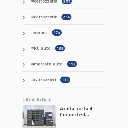
carrozzeria
301
carrozzerie
216
vernici
174
RC auto
138
mercato auto
113
carrozzieri
113
Ultimi Articoli
Axalta porta il
Connected
Refinish
Ecosystem ad