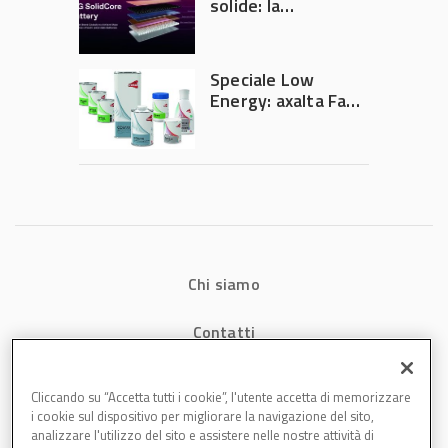
solide: la
tecnologia che
potrebbe
accelerare la
Speciale Low
rivoluzione
Energy: axalta Fast
dell’auto elettrica
Cure Low Energy: la
tecnologia che
riduce consumi
energetici e
aumenta la
produttività in
carrozzeria
Chi siamo
Contatti
Privacy
Cliccando su “Accetta tutti i cookie”, l'utente accetta di memorizzare
i cookie sul dispositivo per migliorare la navigazione del sito,
Cookies
analizzare l'utilizzo del sito e assistere nelle nostre attività di