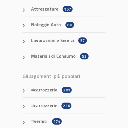
Attrezzature
157
Noleggio Auto
68
Lavorazioni e Servizi
57
Materiali di Consumo
52
Gli argomenti più popolari
carrozzeria
301
carrozzerie
216
vernici
174