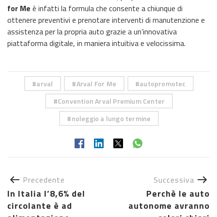
for Me
è infatti la formula che consente a chiunque di
ottenere preventivi e prenotare interventi di manutenzione e
assistenza per la propria auto grazie a un’innovativa
piattaforma digitale, in maniera intuitiva e velocissima.
arval
Arval For Me
autopromotec
Convention Arval Premium Center
noleggio a lungo termine
Precedente
Successiva
In Italia l’8,6% del
Perchè le auto
circolante è ad
autonome avranno