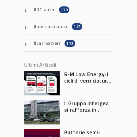
RC auto
138
mercato auto
113
carrozzieri
113
Ultimi Articoli
R-M Low Energy: i
cicli di verniciatura
che riducono
consumi energetici,
tempi e costi in
Il Gruppo Intergea
carrozzeria
si rafforza in
Lombardia
Batterie semi-