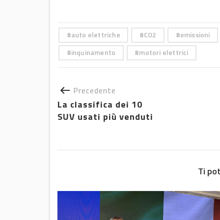
auto elettriche
CO2
emissioni
inquinamento
motori elettrici
Precedente
La classifica dei 10
SUV usati più venduti
Ti po