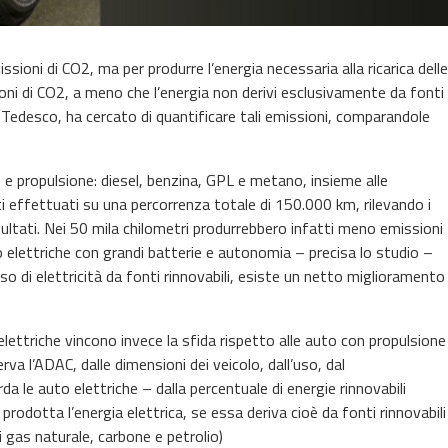
sioni di CO2, ma per produrre l’energia necessaria alla ricarica delle
ioni di CO2, a meno che l’energia non derivi esclusivamente da fonti
b Tedesco, ha cercato di quantificare tali emissioni, comparandole
 e propulsione: diesel, benzina, GPL e metano, insieme alle
tati effettuati su una percorrenza totale di 150.000 km, rilevando i
isultati. Nei 50 mila chilometri produrrebbero infatti meno emissioni
o elettriche con grandi batterie e autonomia – precisa lo studio –
o di elettricità da fonti rinnovabili, esiste un netto miglioramento
lettriche vincono invece la sfida rispetto alle auto con propulsione
a l’ADAC, dalle dimensioni dei veicolo, dall’uso, dal
a le auto elettriche – dalla percentuale di energie rinnovabili
rodotta l’energia elettrica, se essa deriva cioè da fonti rinnovabili
li gas naturale, carbone e petrolio)