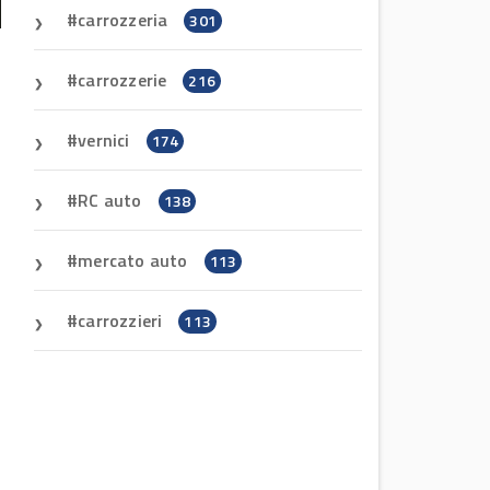
carrozzeria
301
carrozzerie
216
vernici
174
RC auto
138
mercato auto
113
carrozzieri
113