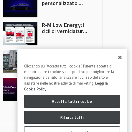
personalizzato:
quando la
verniciatura
diventa ingegneria
R-M Low Energy: i
di precisione
cicli di verniciatura
che riducono
consumi energetici,
tempi e costi in
Il Gruppo Intergea
carrozzeria
si rafforza in
Lombardia
Cliccando su “Accetta tutti i cookie”, l'utente accetta di
memorizzare i cookie sul dispositivo per migliorare la
navigazione del sito, analizzare l'utilizzo del sito e
Batterie semi-
assistere nelle nostre attività di marketing.
Leggi la
solide: la
Cookie Policy
tecnologia che
potrebbe
Accetta tutti i cookie
accelerare la
rivoluzione
dell’auto elettrica
Rifiuta tutti