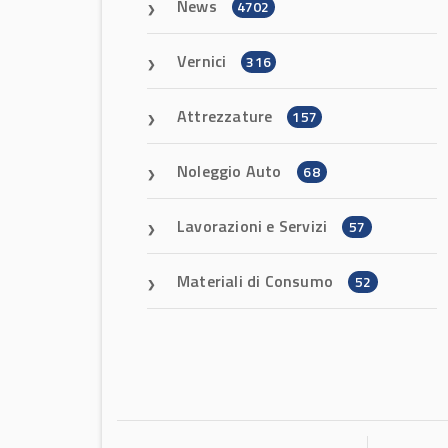
News
4702
Vernici
316
Attrezzature
157
Noleggio Auto
68
Lavorazioni e Servizi
57
Materiali di Consumo
52