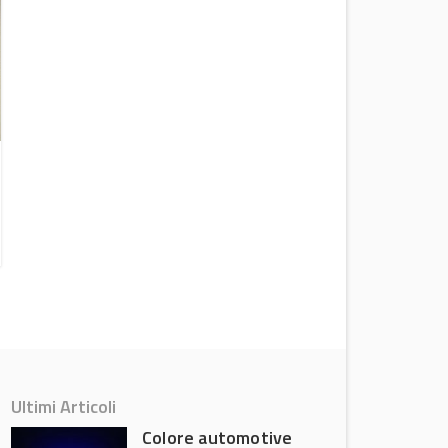
Cresce il mercato Connected Vehicle &
Mobility in Italia
Attualità
Ultimi Articoli
Colore automotive