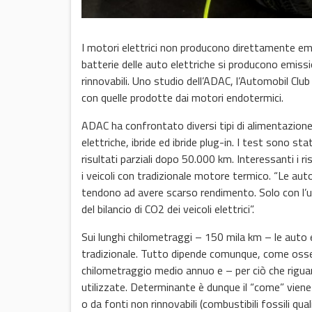
I motori elettrici non producono direttamente emis
batterie delle auto elettriche si producono emiss
rinnovabili. Uno studio dell’ADAC, l’Automobil Clu
con quelle prodotte dai motori endotermici.
ADAC ha confrontato diversi tipi di alimentazione
elettriche, ibride ed ibride plug-in. I test sono s
risultati parziali dopo 50.000 km. Interessanti i r
i veicoli con tradizionale motore termico. “Le aut
tendono ad avere scarso rendimento. Solo con l’us
del bilancio di CO2 dei veicoli elettrici”.
Sui lunghi chilometraggi – 150 mila km – le auto e
tradizionale. Tutto dipende comunque, come osserv
chilometraggio medio annuo e – per ciò che riguard
utilizzate. Determinante è dunque il “come” viene p
o da fonti non rinnovabili (combustibili fossili qua