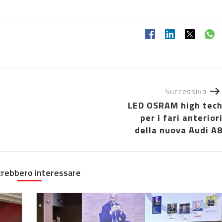
Successiva
LED OSRAM high tec
per i fari anterior
della nuova Audi A
trebbero interessare