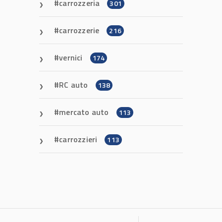
carrozzeria
301
carrozzerie
216
vernici
174
RC auto
138
mercato auto
113
carrozzieri
113