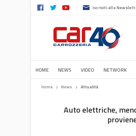
Iscriviti alla Newslett
HOME
NEWS
VIDEO
NETWORK
Home
News
Attualità
❯
❯
Auto elettriche, meno
proviene