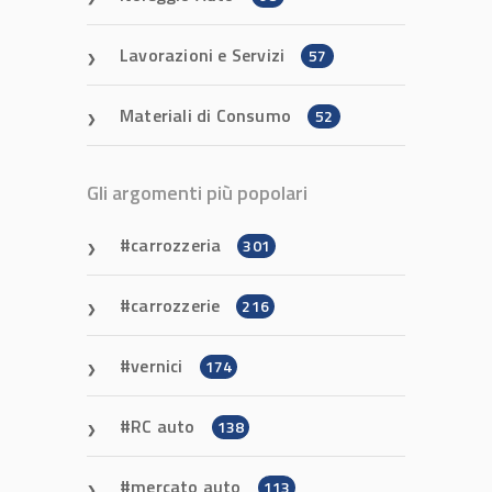
Lavorazioni e Servizi
57
Materiali di Consumo
52
Gli argomenti più popolari
carrozzeria
301
carrozzerie
216
vernici
174
RC auto
138
mercato auto
113