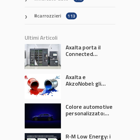
carrozzieri
113
Ultimi Articoli
Axalta porta il
Connected
Refinish
Ecosystem ad
Automechanika
Axalta e
Frankfurt 2026
AkzoNobel: gli
azionisti approvano
la fusione
Colore automotive
personalizzato:
quando la
verniciatura
diventa ingegneria
R-M Low Energy: i
di precisione