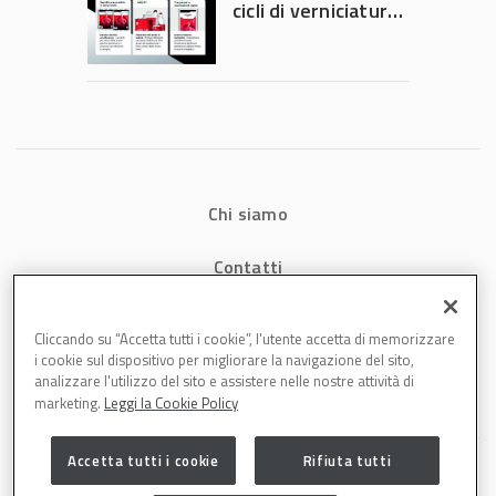
cicli di verniciatura
che riducono
consumi energetici,
tempi e costi in
carrozzeria
Chi siamo
Contatti
Privacy
Cliccando su “Accetta tutti i cookie”, l'utente accetta di memorizzare
i cookie sul dispositivo per migliorare la navigazione del sito,
Cookies
analizzare l'utilizzo del sito e assistere nelle nostre attività di
marketing.
Leggi la Cookie Policy
Accetta tutti i cookie
Rifiuta tutti