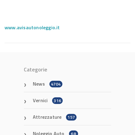
www.avisautonoleggio.it
Categorie
News
4704
Vernici
316
Attrezzature
157
Noleggio Auto
68