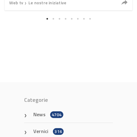
Web tv
Le nostre iniziative
❯
Categorie
News
4704
Vernici
316