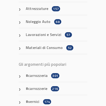
Attrezzature
157
Noleggio Auto
68
Lavorazioni e Servizi
57
Materiali di Consumo
52
Gli argomenti più popolari
carrozzeria
301
carrozzerie
216
vernici
174