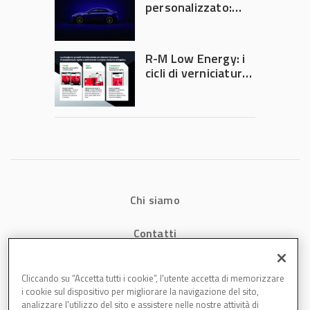
personalizzato:
quando la
verniciatura
diventa ingegneria
R-M Low Energy: i
di precisione
cicli di verniciatura
che riducono
consumi energetici,
tempi e costi in
carrozzeria
Chi siamo
Contatti
Privacy
Cliccando su “Accetta tutti i cookie”, l'utente accetta di memorizzare
i cookie sul dispositivo per migliorare la navigazione del sito,
Cookies
analizzare l'utilizzo del sito e assistere nelle nostre attività di