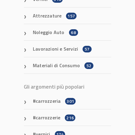
Attrezzature
157
Noleggio Auto
68
Lavorazioni e Servizi
57
Materiali di Consumo
52
Gli argomenti più popolari
carrozzeria
301
carrozzerie
216
vernici
174