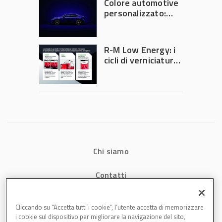
Colore automotive
personalizzato:
quando la
verniciatura
diventa ingegneria
R-M Low Energy: i
di precisione
cicli di verniciatura
che riducono
consumi energetici,
tempi e costi in
carrozzeria
Chi siamo
Contatti
Privacy
Cliccando su “Accetta tutti i cookie”, l'utente accetta di memorizzare
i cookie sul dispositivo per migliorare la navigazione del sito,