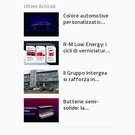
Ultimi Articoli
Colore automotive
personalizzato:
quando la
verniciatura
diventa ingegneria
R-M Low Energy: i
di precisione
cicli di verniciatura
che riducono
consumi energetici,
tempi e costi in
Il Gruppo Intergea
carrozzeria
si rafforza in
Lombardia
Batterie semi-
solide: la
tecnologia che
potrebbe
accelerare la
rivoluzione