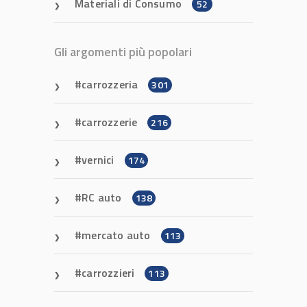
Materiali di Consumo
52
Gli argomenti più popolari
carrozzeria
301
carrozzerie
216
vernici
174
RC auto
138
mercato auto
113
carrozzieri
113