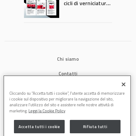
cicli di verniciatura
che riducono
consumi energetici,
tempi e costi in
carrozzeria
Chi siamo
Contatti
Privacy
Cliccando su “Accetta tutti i cookie”, l'utente accetta di memorizzare
i cookie sul dispositivo per migliorare la navigazione del sito,
Cookies
analizzare l'utilizzo del sito e assistere nelle nostre attività di
marketing.
Leggi la Cookie Policy
Accetta tutti i cookie
Rifiuta tutti