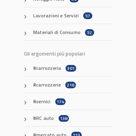
Lavorazioni e Servizi
57
Materiali di Consumo
52
Gli argomenti più popolari
carrozzeria
301
carrozzerie
216
vernici
174
RC auto
138
mercato auto
113