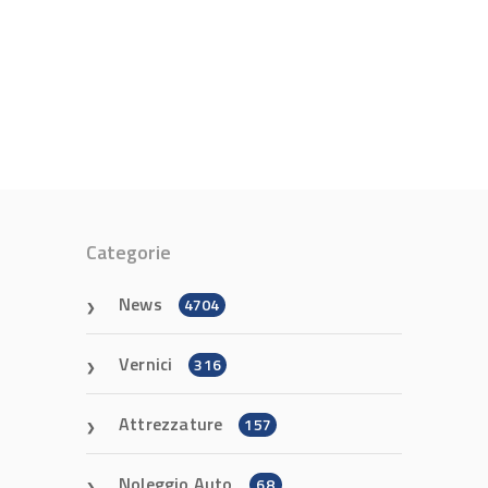
Categorie
News
4704
Vernici
316
Attrezzature
157
Noleggio Auto
68