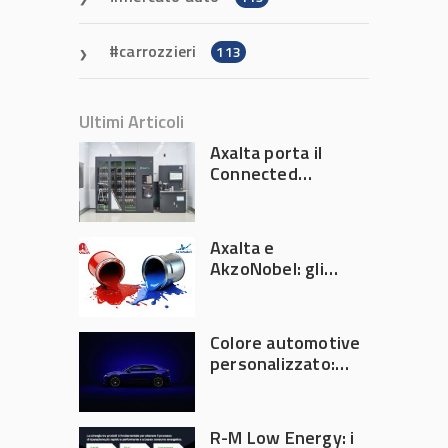
carrozzieri
113
Ultimi Articoli
Axalta porta il
Connected
Refinish
Ecosystem ad
Automechanika
Axalta e
Frankfurt 2026
AkzoNobel: gli
azionisti approvano
la fusione
Colore automotive
personalizzato:
quando la
verniciatura
diventa ingegneria
R-M Low Energy: i
di precisione