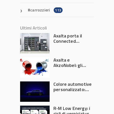
carrozzieri
113
Ultimi Articoli
Axalta porta il
Connected
Refinish
Ecosystem ad
Automechanika
Axalta e
Frankfurt 2026
AkzoNobel: gli
azionisti approvano
la fusione
Colore automotive
personalizzato:
quando la
verniciatura
diventa ingegneria
R-M Low Energy: i
di precisione
cicli di verniciatura