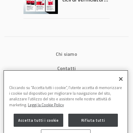
che riducono
consumi energetici,
tempi e costi in
carrozzeria
Chi siamo
Contatti
Privacy
Cliccando su “Accetta tutti i cookie”, l'utente accetta di memorizzare
i cookie sul dispositivo per migliorare la navigazione del sito,
Cookies
analizzare l'utilizzo del sito e assistere nelle nostre attività di
marketing.
Leggi la Cookie Policy
Accetta tutti i cookie
Rifiuta tutti