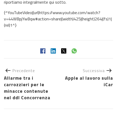
riportiamo integralmente qui sotto.
{^YouTubeVideo|(url)https://www.youtube.com/watch?
v=44WBpjYwBqw#action=share|(width)425|(height)264|(fs)1|
(rel)1^}
Precedente
Successiva
Allarme tra i
Apple al lavoro sulla
carrozzieri per le
iCar
minacce contenute
nel ddl Concorrenza