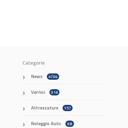
Categorie
News
4704
Vernici
316
Attrezzature
157
Noleggio Auto
68