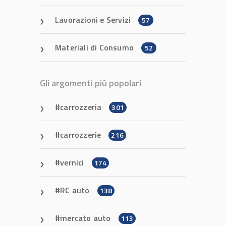
Lavorazioni e Servizi
57
Materiali di Consumo
52
Gli argomenti più popolari
carrozzeria
301
carrozzerie
216
vernici
174
RC auto
138
mercato auto
113