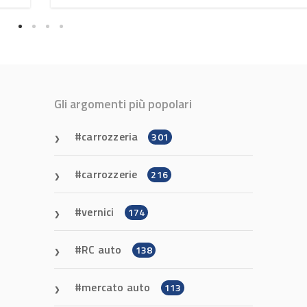
Gli argomenti più popolari
carrozzeria
301
carrozzerie
216
vernici
174
RC auto
138
mercato auto
113