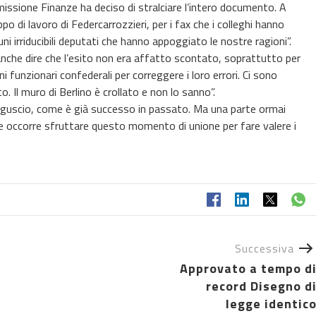
issione Finanze ha deciso di stralciare l’intero documento. A
po di lavoro di Federcarrozzieri, per i fax che i colleghi hanno
ni irriducibili deputati che hanno appoggiato le nostre ragioni”.
 anche dire che l’esito non era affatto scontato, soprattutto per
 funzionari confederali per correggere i loro errori. Ci sono
. Il muro di Berlino è crollato e non lo sanno”.
o guscio, come è già successo in passato. Ma una parte ormai
 occorre sfruttare questo momento di unione per fare valere i
Successiva
Approvato a tempo d
record Disegno d
legge identic