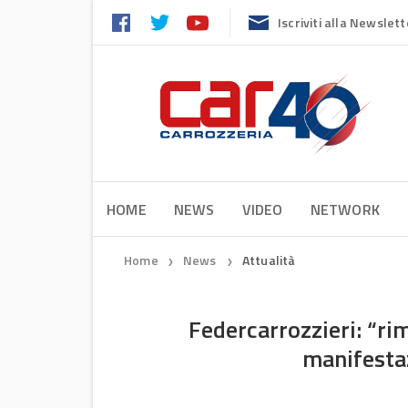
Iscriviti alla Newslett
HOME
NEWS
VIDEO
NETWORK
Home
News
Attualità
❯
❯
Federcarrozzieri: “rim
manifesta