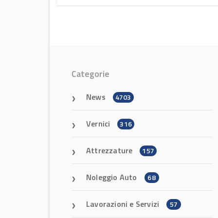
Categorie
News
4703
Vernici
316
Attrezzature
157
Noleggio Auto
68
Lavorazioni e Servizi
57