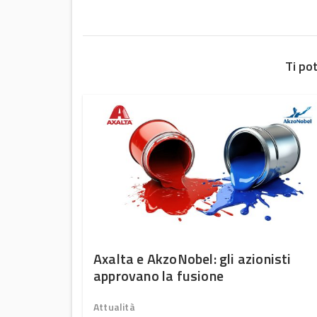
Ti po
 Italia
Axalta e AkzoNobel: gli azionisti
approvano la fusione
Attualità