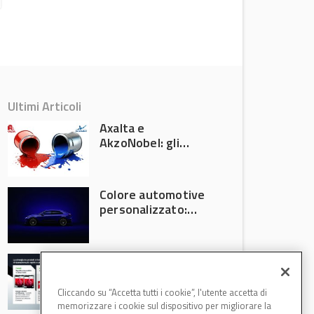
Ultimi Articoli
Axalta e
AkzoNobel: gli
azionisti approvano
la fusione
Colore automotive
personalizzato:
quando la
verniciatura
diventa ingegneria
R-M Low Energy: i
di precisione
cicli di verniciatura
che riducono
Cliccando su “Accetta tutti i cookie”, l'utente accetta di
consumi energetici,
memorizzare i cookie sul dispositivo per migliorare la