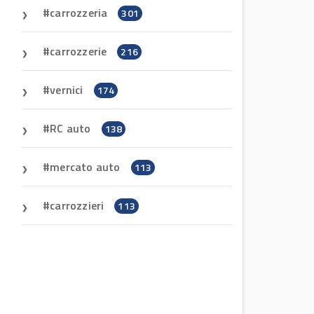
carrozzeria
301
carrozzerie
216
vernici
174
RC auto
138
mercato auto
113
carrozzieri
113