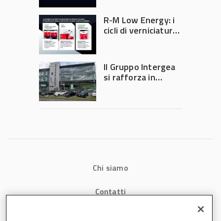
verniciatura
diventa ingegneria
R-M Low Energy: i
di precisione
cicli di verniciatura
che riducono
consumi energetici,
tempi e costi in
Il Gruppo Intergea
carrozzeria
si rafforza in
Lombardia
Chi siamo
Contatti
Privacy