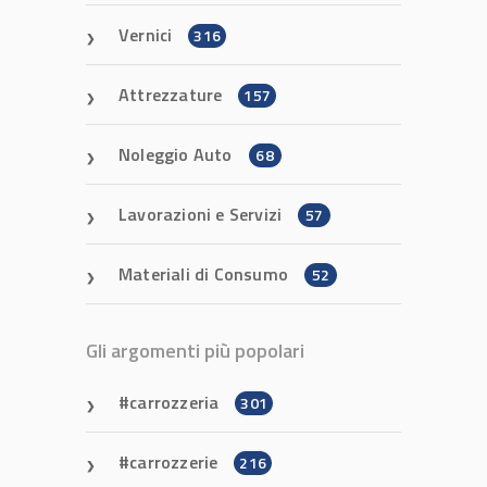
Vernici
316
Attrezzature
157
Noleggio Auto
68
Lavorazioni e Servizi
57
Materiali di Consumo
52
Gli argomenti più popolari
carrozzeria
301
carrozzerie
216