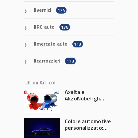
vernici
174
RC auto
138
mercato auto
113
carrozzieri
113
Ultimi Articoli
Axalta e
AkzoNobel: gli
azionisti approvano
la fusione
Colore automotive
personalizzato:
quando la