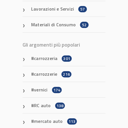
Lavorazioni e Servizi
57
Materiali di Consumo
52
Gli argomenti più popolari
carrozzeria
301
carrozzerie
216
vernici
174
RC auto
138
mercato auto
113