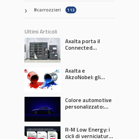
carrozzieri
113
Ultimi Articoli
Axalta porta il
Connected
Refinish
Ecosystem ad
Automechanika
Axalta e
Frankfurt 2026
AkzoNobel: gli
azionisti approvano
la fusione
Colore automotive
personalizzato:
quando la
verniciatura
diventa ingegneria
R-M Low Energy: i
di precisione
cicli di verniciatura