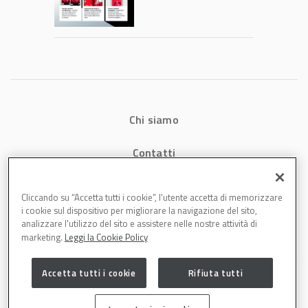
che riducono
consumi energetici,
tempi e costi in
carrozzeria
Chi siamo
Contatti
Privacy
Cliccando su “Accetta tutti i cookie”, l'utente accetta di memorizzare
i cookie sul dispositivo per migliorare la navigazione del sito,
Cookies
analizzare l'utilizzo del sito e assistere nelle nostre attività di
marketing.
Leggi la Cookie Policy
Accetta tutti i cookie
Rifiuta tutti