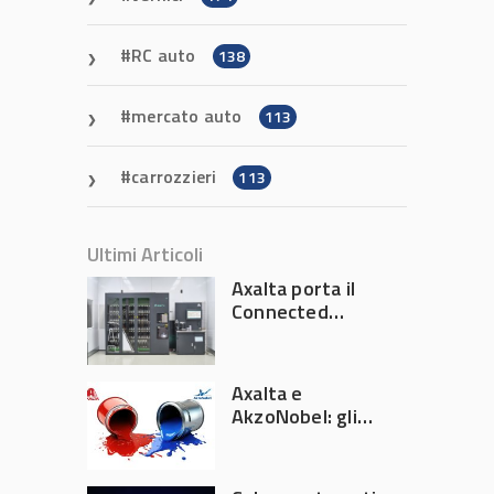
RC auto
138
mercato auto
113
carrozzieri
113
Ultimi Articoli
Axalta porta il
Connected
Refinish
Ecosystem ad
Automechanika
Axalta e
Frankfurt 2026
AkzoNobel: gli
azionisti approvano
la fusione