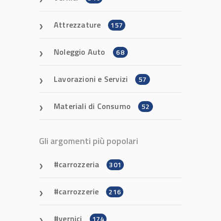
Attrezzature
157
Noleggio Auto
68
Lavorazioni e Servizi
57
Materiali di Consumo
52
Gli argomenti più popolari
carrozzeria
301
carrozzerie
216
vernici
174