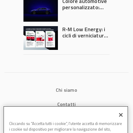
Colore automotive
personalizzato:
quando la
verniciatura
diventa ingegneria
R-M Low Energy: i
di precisione
cicli di verniciatura
che riducono
consumi energetici,
tempi e costi in
carrozzeria
Chi siamo
Contatti
Privacy
Cliccando su “Accetta tutti i cookie”, l'utente accetta di memorizzare
i cookie sul dispositivo per migliorare la navigazione del sito,
Cookies