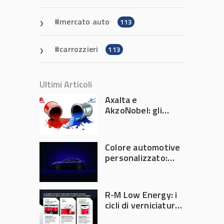
mercato auto
113
carrozzieri
113
Ultimi Articoli
Axalta e
AkzoNobel: gli
azionisti approvano
la fusione
Colore automotive
personalizzato:
quando la
verniciatura
diventa ingegneria
R-M Low Energy: i
di precisione
cicli di verniciatura
che riducono