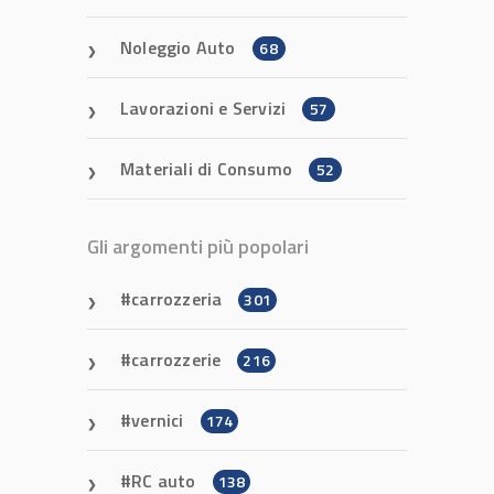
Noleggio Auto
68
Lavorazioni e Servizi
57
Materiali di Consumo
52
Gli argomenti più popolari
carrozzeria
301
carrozzerie
216
vernici
174
RC auto
138