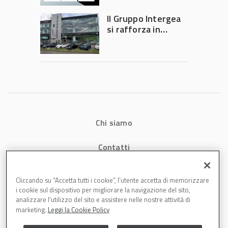
consumi energetici,
tempi e costi in
Il Gruppo Intergea
carrozzeria
si rafforza in
Lombardia
Chi siamo
Contatti
Privacy
Cliccando su “Accetta tutti i cookie”, l'utente accetta di memorizzare
i cookie sul dispositivo per migliorare la navigazione del sito,
Cookies
analizzare l'utilizzo del sito e assistere nelle nostre attività di
marketing.
Leggi la Cookie Policy