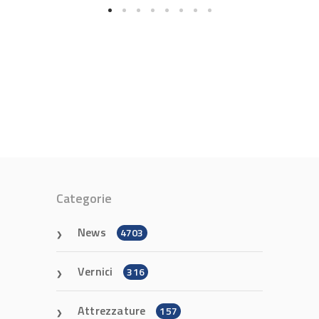
Categorie
News
4703
Vernici
316
Attrezzature
157