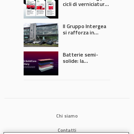
di precisione
cicli di verniciatura
che riducono
consumi energetici,
tempi e costi in
Il Gruppo Intergea
carrozzeria
si rafforza in
Lombardia
Batterie semi-
solide: la
tecnologia che
potrebbe
accelerare la
rivoluzione
dell’auto elettrica
Chi siamo
Contatti