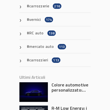
carrozzerie
216
vernici
174
RC auto
138
mercato auto
113
carrozzieri
113
Ultimi Articoli
Colore automotive
personalizzato:
quando la
verniciatura
diventa ingegneria
R-M Low Energy: i