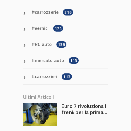
carrozzerie
216
vernici
174
RC auto
138
mercato auto
113
carrozzieri
113
Ultimi Articoli
Euro 7 rivoluziona i
freni: per la prima
volta l’Europa
limita le emissioni
generate dalla