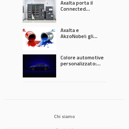
Axalta porta il
frenata
Connected
Refinish
Ecosystem ad
Automechanika
Axalta e
Frankfurt 2026
AkzoNobel: gli
azionisti approvano
la fusione
Colore automotive
personalizzato:
quando la
verniciatura
diventa ingegneria
di precisione
Chi siamo