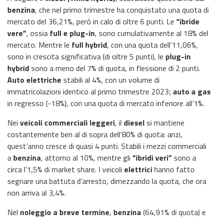
benzina
, che nel primo trimestre ha conquistato una quota di
mercato del 36,21%, però in calo di oltre 6 punti. Le
“ibride
vere”
, ossia
full e plug-in
, sono cumulativamente al 18% del
mercato. Mentre le
full hybrid
, con una quota dell’11,06%,
sono in crescita significativa (di oltre 5 punti), le
plug-in
hybrid
sono a meno del 7% di quota, in flessione di 2 punti.
Auto elettriche
stabili al 4%, con un volume di
immatricolazioni identico al primo trimestre 2023;
auto a gas
in regresso (-18%), con una quota di mercato inferiore all’1%.
Nei
veicoli commerciali leggeri
, il
diesel
si mantiene
costantemente ben al di sopra dell’80% di quota: anzi,
quest’anno cresce di quasi 4 punti. Stabili i mezzi commerciali
a
benzina
, attorno al 10%, mentre gli
“ibridi veri”
sono a
circa l’1,5% di market share. I veicoli
elettrici
hanno fatto
segnare una battuta d’arresto, dimezzando la quota, che ora
non arriva al 3,4%.
Nel
noleggio a breve termine
,
benzina
(64,91% di quota) e