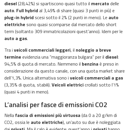
diesel
(28,42%) si spartiscono quasi tutto il
mercato
delle
auto
.
Full hybrid
al 3,49% di share (quasi 3 punti in più) e
plug-in hybrid
scesi sotto il 2% (2 punti in meno). Le
auto
elettriche
sono quasi scomparse dal mercato dello short
term (soltanto 309 immatricolazioni quest’anno). Idem per le
auto a gas
.
Tra i
veicoli commerciali leggeri
, il
noleggio a breve
termine
evidenzia una “maggioranza bulgara” per il
diesel
:
94,5% di quota di mercato. Nemmeno il
benzina
è preso in
considerazione da questo canale, con una quota market share
dell’1,3%. Unica alternativa sono i
veicoli commerciali a gas
(3,35% di quota, stabili).
Veicoli elettrici
crollati sotto l’1%
(quasi 4 punti in meno).
L’analisi per fasce di emissioni CO2
Nella
fascia di emissioni più virtuosa
(da 0 a 20 g/km di
CO2, ossia le
auto elettriche
), un’auto su due è noleggiata
dai
privati
. Ma il calo è evidente: quest’anno i
privati
hanno