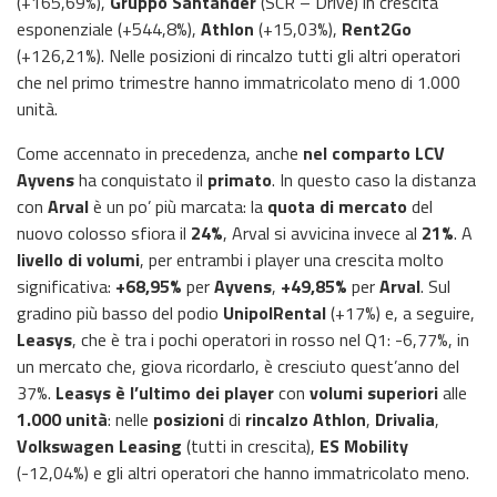
(+165,69%),
Gruppo Santander
(SCR – Drive) in crescita
esponenziale (+544,8%),
Athlon
(+15,03%),
Rent2Go
(+126,21%). Nelle posizioni di rincalzo tutti gli altri operatori
che nel primo trimestre hanno immatricolato meno di 1.000
unità.
Come accennato in precedenza, anche
nel comparto LCV
Ayvens
ha conquistato il
primato
. In questo caso la distanza
con
Arval
è un po’ più marcata: la
quota di mercato
del
nuovo colosso sfiora il
24%
, Arval si avvicina invece al
21%
. A
livello di volumi
, per entrambi i player una crescita molto
significativa:
+68,95%
per
Ayvens
,
+49,85%
per
Arval
. Sul
gradino più basso del podio
UnipolRental
(+17%) e, a seguire,
Leasys
, che è tra i pochi operatori in rosso nel Q1: -6,77%, in
un mercato che, giova ricordarlo, è cresciuto quest’anno del
37%.
Leasys è l’ultimo dei player
con
volumi superiori
alle
1.000 unità
: nelle
posizioni
di
rincalzo
Athlon
,
Drivalia
,
Volkswagen Leasing
(tutti in crescita),
ES Mobility
(-12,04%) e gli altri operatori che hanno immatricolato meno.