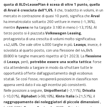
quota di ALD+LeasePlan è scesa di oltre 1 punto, quella
di Arval è cresciuta dell’1,6%
. Il che, tradotto in volumi, in un
mercato in contrazione di quasi 10 punti, significa che
Arval
ha immatricolato soltanto 260 vetture in meno (-1,36%),
mentre
Ayvens
ne ha targate 3.180 in meno (-13,75%). Al
terzo posto si è piazzata
Volkswagen Leasing
,
protagonista di una crescita di volumi molto significativa:
+42,48%. Che vale oltre 4.000 targhe in più.
Leasys
, invece, è
scivolata al quarto posto, con una flessione del 44,84%
(8.800 le targhe mancanti rispetto al Q1 2023). La
flessione
di
Leasys
, però,
potrebbe essere una scelta tattica
: forse
sta attendendo a targare in modo da sfruttare tutte le
opportunità offerte dall’aggiustamento degli ecobonus
statali. Se così fosse, recupererà posizioni in classifica non
appena verrà dato il via agli incentivi più consistenti.
Nelle posizioni a seguire,
UnipolRental
(-7,11%),
Drivalia
(-10,07%),
Alphabet
(+98,18%),
Kinto Italia
(+21,57%), il
raggruppamento dei noleggiatori di piccole dimensioni
,