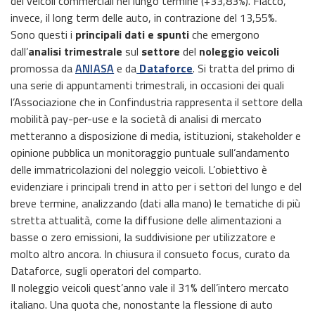
dei veicoli commerciali nel lungo termine (+33,83%). Fiacco,
invece, il long term delle auto, in contrazione del 13,55%.
Sono questi i
principali dati e spunti
che emergono
dall’
analisi trimestrale
sul
settore
del
noleggio veicoli
promossa da
ANIASA
e da
Dataforce
. Si tratta del primo di
una serie di appuntamenti trimestrali, in occasioni dei quali
l’Associazione che in Confindustria rappresenta il settore della
mobilità pay-per-use e la società di analisi di mercato
metteranno a disposizione di media, istituzioni, stakeholder e
opinione pubblica un monitoraggio puntuale sull’andamento
delle immatricolazioni del noleggio veicoli. L’obiettivo è
evidenziare i principali trend in atto per i settori del lungo e del
breve termine, analizzando (dati alla mano) le tematiche di più
stretta attualità, come la diffusione delle alimentazioni a
basse o zero emissioni, la suddivisione per utilizzatore e
molto altro ancora. In chiusura il consueto focus, curato da
Dataforce, sugli operatori del comparto.
Il noleggio veicoli quest’anno vale il 31% dell’intero mercato
italiano. Una quota che, nonostante la flessione di auto