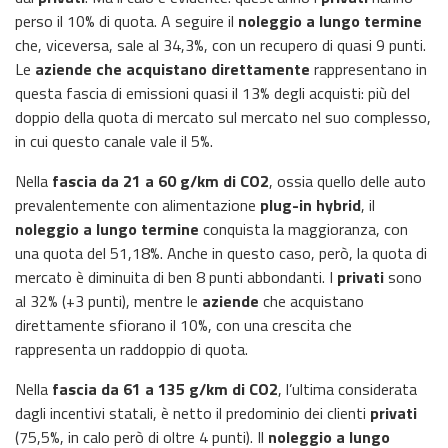
perso il 10% di quota. A seguire il
noleggio a lungo termine
che, viceversa, sale al 34,3%, con un recupero di quasi 9 punti.
Le
aziende che acquistano direttamente
rappresentano in
questa fascia di emissioni quasi il 13% degli acquisti: più del
doppio della quota di mercato sul mercato nel suo complesso,
in cui questo canale vale il 5%.
Nella
fascia da 21 a 60 g/km di CO2
, ossia quello delle auto
prevalentemente con alimentazione
plug-in hybrid
, il
noleggio a lungo termine
conquista la maggioranza, con
una quota del 51,18%. Anche in questo caso, però, la quota di
mercato è diminuita di ben 8 punti abbondanti. I
privati
sono
al 32% (+3 punti), mentre le
aziende
che acquistano
direttamente sfiorano il 10%, con una crescita che
rappresenta un raddoppio di quota.
Nella
fascia da 61 a 135 g/km di CO2
, l’ultima considerata
dagli incentivi statali, è netto il predominio dei clienti
privati
(75,5%, in calo però di oltre 4 punti). Il
noleggio a lungo