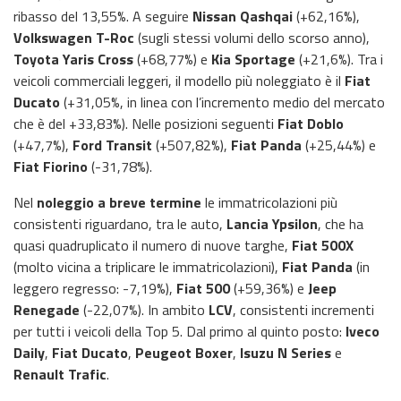
ribasso del 13,55%. A seguire
Nissan Qashqai
(+62,16%),
Volkswagen T-Roc
(sugli stessi volumi dello scorso anno),
Toyota Yaris Cross
(+68,77%) e
Kia Sportage
(+21,6%). Tra i
veicoli commerciali leggeri, il modello più noleggiato è il
Fiat
Ducato
(+31,05%, in linea con l’incremento medio del mercato
che è del +33,83%). Nelle posizioni seguenti
Fiat Doblo
(+47,7%),
Ford Transit
(+507,82%),
Fiat Panda
(+25,44%) e
Fiat Fiorino
(-31,78%).
Nel
noleggio a breve termine
le immatricolazioni più
consistenti riguardano, tra le auto,
Lancia Ypsilon
, che ha
quasi quadruplicato il numero di nuove targhe,
Fiat 500X
(molto vicina a triplicare le immatricolazioni),
Fiat Panda
(in
leggero regresso: -7,19%),
Fiat 500
(+59,36%) e
Jeep
Renegade
(-22,07%). In ambito
LCV
, consistenti incrementi
per tutti i veicoli della Top 5. Dal primo al quinto posto:
Iveco
Daily
,
Fiat Ducato
,
Peugeot Boxer
,
Isuzu N Series
e
Renault Trafic
.