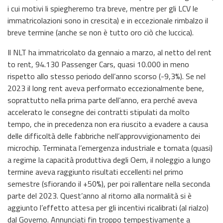
i cui motivi li spiegheremo tra breve, mentre per gli LCV le
immatricolazioni sono in crescita) e in eccezionale rimbalzo il
breve termine (anche se non è tutto oro ciò che luccica).
Il NLT ha immatricolato da gennaio a marzo, al netto del rent
to rent, 94.130 Passenger Cars, quasi 10.000 in meno
rispetto allo stesso periodo dell’anno scorso (-9,3%). Se nel
2023 il long rent aveva performato eccezionalmente bene,
soprattutto nella prima parte dell’anno, era perché aveva
accelerato le consegne dei contratti stipulati da molto
tempo, che in precedenza non era riuscito a evadere a causa
delle difficoltà delle fabbriche nell’approvvigionamento dei
microchip. Terminata l’emergenza industriale e tornata (quasi)
a regime la capacità produttiva degli Oem, il noleggio a lungo
termine aveva raggiunto risultati eccellenti nel primo
semestre (sfiorando il +50%), per poi rallentare nella seconda
parte del 2023. Quest’anno al ritorno alla normalità si è
aggiunto l’effetto attesa per gli incentivi ricalibrati (al rialzo)
dal Governo. Annunciati fin troppo tempestivamente a