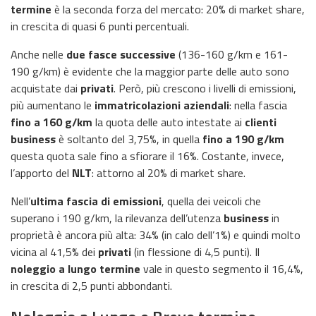
termine
è la seconda forza del mercato: 20% di market share,
in crescita di quasi 6 punti percentuali.
Anche nelle
due fasce successive
(136-160 g/km e 161-
190 g/km) è evidente che la maggior parte delle auto sono
acquistate dai
privati
. Però, più crescono i livelli di emissioni,
più aumentano le
immatricolazioni aziendali
: nella fascia
fino a 160 g/km
la quota delle auto intestate ai
clienti
business
è soltanto del 3,75%, in quella
fino a 190 g/km
questa quota sale fino a sfiorare il 16%. Costante, invece,
l’apporto del
NLT
: attorno al 20% di market share.
Nell’
ultima fascia di emissioni
, quella dei veicoli che
superano i 190 g/km, la rilevanza dell’utenza
business
in
proprietà è ancora più alta: 34% (in calo dell’1%) e quindi molto
vicina al 41,5% dei
privati
(in flessione di 4,5 punti). Il
noleggio a lungo termine
vale in questo segmento il 16,4%,
in crescita di 2,5 punti abbondanti.