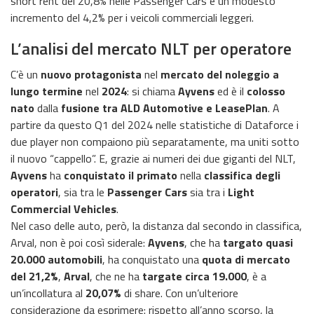
short rent del 20,8% nelle Passenger Cars e un modesto
incremento del 4,2% per i veicoli commerciali leggeri.
L’analisi del mercato NLT per operatore
C’è un
nuovo protagonista
nel
mercato del noleggio a
lungo termine
nel
2024
: si chiama
Ayvens
ed è il
colosso
nato
dalla
fusione tra ALD Automotive e LeasePlan
. A
partire da questo Q1 del 2024 nelle statistiche di Dataforce i
due player non compaiono più separatamente, ma uniti sotto
il nuovo “cappello”. E, grazie ai numeri dei due giganti del NLT,
Ayvens
ha
conquistato il primato
nella
classifica degli
operatori
, sia tra le
Passenger Cars
sia tra i
Light
Commercial Vehicles
.
Nel caso delle auto, però, la distanza dal secondo in classifica,
Arval, non è poi così siderale:
Ayvens
, che ha
targato quasi
20.000 automobili
, ha conquistato una
quota di mercato
del 21,2%
,
Arval
, che ne ha
targate circa 19.000
, è a
un’incollatura al
20,07%
di share. Con un’ulteriore
considerazione da esprimere: rispetto all’anno scorso, la