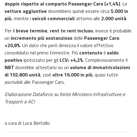
doppio rispetto al comparto Passenger Cars (+1,4%)
. Le
vetture aggiuntive
dovrebbero quindi essere circa
5.000 in
più
, mentre i
veicoli commerciali
attorno alle
2.000 unità
.
Per il
breve termine
,
rent to rent incluso
, invece è probabile
un
incremento più sostanzioso
delle
Passenger Cars
:
+20,8%
. Un dato che però dimezza il valore effettivo
consolidato nel primo trimestre. Più
contenuto
il
saldo
positivo
ipotizzato per gli
LCV: +4,2%
. Complessivamente il
NBT
dovrebbe attestarsi su un
volume di immatricolazioni
di 102.800 unità
, cioè
oltre 16.000 in più
, quasi tutte
ascrivibili alle Passenger Cars.
Elaborazione Dataforce su fonte Ministero Infrastrutture e
Trasporti e ACI
a cura di Luca Bertollo