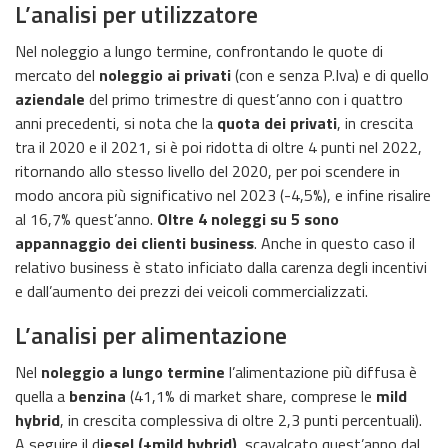
L’analisi per utilizzatore
Nel noleggio a lungo termine, confrontando le quote di
mercato del
noleggio ai privati
(con e senza P.Iva) e di quello
aziendale
del primo trimestre di quest’anno con i quattro
anni precedenti, si nota che la
quota dei privati
, in crescita
tra il 2020 e il 2021, si è poi ridotta di oltre 4 punti nel 2022,
ritornando allo stesso livello del 2020, per poi scendere in
modo ancora più significativo nel 2023 (-4,5%), e infine risalire
al 16,7% quest’anno.
Oltre 4 noleggi su 5 sono
appannaggio dei clienti business
. Anche in questo caso il
relativo business è stato inficiato dalla carenza degli incentivi
e dall’aumento dei prezzi dei veicoli commercializzati.
L’analisi per alimentazione
Nel
noleggio a lungo termine
l’alimentazione più diffusa è
quella a
benzina
(41,1% di market share, comprese le
mild
hybrid
, in crescita complessiva di oltre 2,3 punti percentuali).
A seguire il d
iesel (+mild hybrid)
, scavalcato quest’anno dal