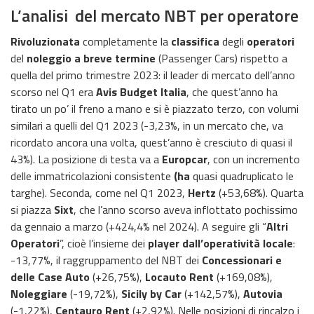
L’analisi del mercato NBT per operatore
Rivoluzionata
completamente la
classifica
degli
operatori
del
noleggio a breve termine
(Passenger Cars) rispetto a
quella del primo trimestre 2023: il leader di mercato dell’anno
scorso nel Q1 era
Avis Budget Italia
, che quest’anno ha
tirato un po’ il freno a mano e si è piazzato terzo, con volumi
similari a quelli del Q1 2023 (-3,23%, in un mercato che, va
ricordato ancora una volta, quest’anno è cresciuto di quasi il
43%). La posizione di testa va a
Europcar
, con un incremento
delle immatricolazioni consistente
(ha
quasi quadruplicato le
targhe). Seconda, come nel Q1 2023,
Hertz
(+53,68%). Quarta
si piazza
Sixt
, che l’anno scorso aveva inflottato pochissimo
da gennaio a marzo (+424,4% nel 2024). A seguire gli “
Altri
Operatori
”, cioè l’insieme dei
player dall’operatività locale
:
-13,77%, il raggruppamento del NBT dei
Concessionari e
delle Case Auto
(+26,75%),
Locauto Rent
(+169,08%),
Noleggiare
(-19,72%),
Sicily by Car
(+142,57%),
Autovia
(-1,22%),
Centauro Rent
(+2,92%). Nelle posizioni di rincalzo i