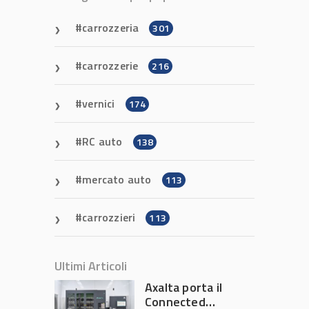
carrozzeria
301
carrozzerie
216
vernici
174
RC auto
138
mercato auto
113
carrozzieri
113
Ultimi Articoli
Axalta porta il
Connected