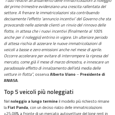
“I dati relativi all’andamento delle immatricolazioni a noleggio
del primo trimestre evidenziano una crescita rallentata del
settore. A frenare le immatricolazioni sta contribuendo
decisamente l’effetto ‘annuncio incentivi’ del Governo che sta
provocando nelle aziende clienti un rinvio del rinnovo delle
flotte, in attesa che i nuovi incentivi (finalmente al 100%
anche per il noleggio) entrino in vigore. Un ulteriore periodo
di attesa rischia di azzerare le nuove immatricolazioni di
veicoli a basse e zero emissioni anche nel mese di aprile.
Occorre accelerare per evitare di interrompere la ripresa del
mercato, come già il mese di marzo dimostra, e innescare un
paradossale effetto di innalzamento dell’età media delle
vetture in flotta”
, osserva
Alberto Viano
–
Presidente di
ANIASA
.
Top 5 veicoli più noleggiati
Nel
noleggio a lungo termine
il modello più richiesto rimane
la
Fiat Panda
, con un deciso rialzo delle immatricolazioni:
+25,08% a fronte di un mercato autovetture del long rent in