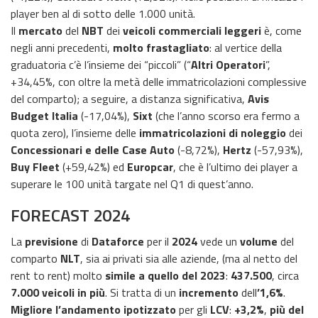
player ben al di sotto delle 1.000 unità.
Il
mercato
del
NBT
dei
veicoli commerciali leggeri
è, come
negli anni precedenti,
molto frastagliato
: al vertice della
graduatoria c’è l’insieme dei “piccoli” (“
Altri Operatori
”,
+34,45%, con oltre la metà delle immatricolazioni complessive
del comparto); a seguire, a distanza significativa,
Avis
Budget Italia
(-17,04%),
Sixt
(che l’anno scorso era fermo a
quota zero), l’insieme delle
immatricolazioni di noleggio
dei
Concessionari e delle Case Auto
(-8,72%),
Hertz
(-57,93%),
Buy Fleet
(+59,42%) ed
Europcar
, che è l’ultimo dei player a
superare le 100 unità targate nel Q1 di quest’anno.
FORECAST 2024
La
previsione
di
Dataforce
per il
2024
vede un
volume
del
comparto
NLT
, sia ai privati sia alle aziende, (ma al netto del
rent to rent) molto
simile a quello del 2023
:
437.500
, circa
7.000 veicoli in più
. Si tratta di un
incremento
dell
’1,6%
.
Migliore l’andamento
ipotizzato
per gli
LCV
:
+3,2%
,
più del