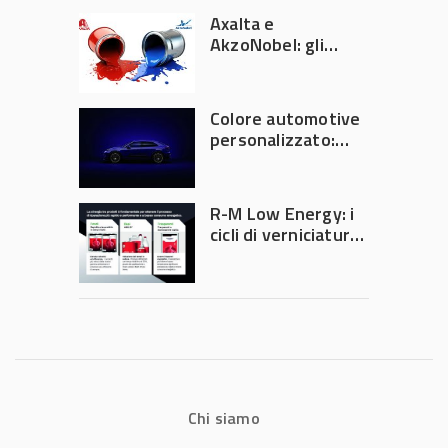
Automechanika
Axalta e
Frankfurt 2026
AkzoNobel: gli
azionisti approvano
la fusione
Colore automotive
personalizzato:
quando la
verniciatura
diventa ingegneria
R-M Low Energy: i
di precisione
cicli di verniciatura
che riducono
consumi energetici,
tempi e costi in
carrozzeria
Chi siamo