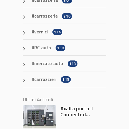
carrozzeria
301
carrozzerie
216
vernici
174
RC auto
138
mercato auto
113
carrozzieri
113
Ultimi Articoli
Axalta porta il
Connected
Refinish
Ecosystem ad