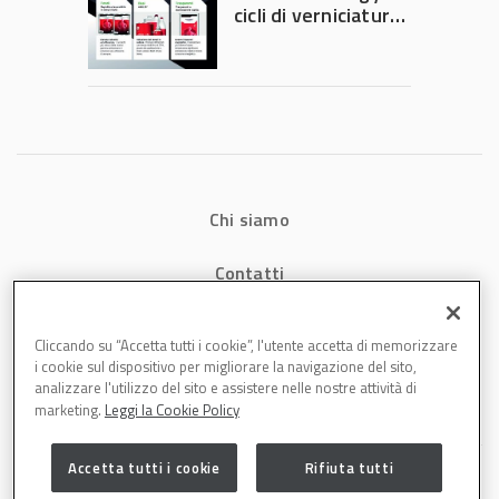
di precisione
cicli di verniciatura
che riducono
consumi energetici,
tempi e costi in
carrozzeria
Chi siamo
Contatti
Privacy
Cliccando su “Accetta tutti i cookie”, l'utente accetta di memorizzare
i cookie sul dispositivo per migliorare la navigazione del sito,
Cookies
analizzare l'utilizzo del sito e assistere nelle nostre attività di
marketing.
Leggi la Cookie Policy
Accetta tutti i cookie
Rifiuta tutti