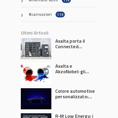
carrozzieri
113
Ultimi Articoli
Axalta porta il
Connected
Refinish
Ecosystem ad
Automechanika
Axalta e
Frankfurt 2026
AkzoNobel: gli
azionisti approvano
la fusione
Colore automotive
personalizzato:
quando la
verniciatura
diventa ingegneria
R-M Low Energy: i