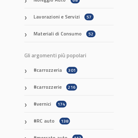
Lavorazioni e Servizi
57
Materiali di Consumo
52
Gli argomenti più popolari
carrozzeria
301
carrozzerie
216
vernici
174
RC auto
138
mercato auto
113