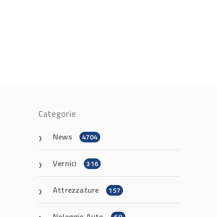
Categorie
News
4704
Vernici
316
Attrezzature
157
Noleggio Auto
68