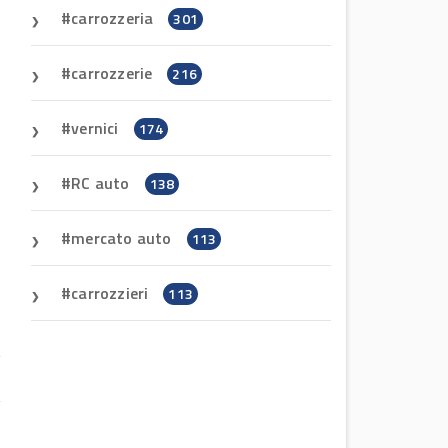
carrozzeria
301
carrozzerie
216
vernici
174
RC auto
138
mercato auto
113
carrozzieri
113