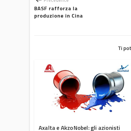
BASF rafforza la
produzione in Cina
Ti po
 Italia
Axalta e AkzoNobel: gli azionisti