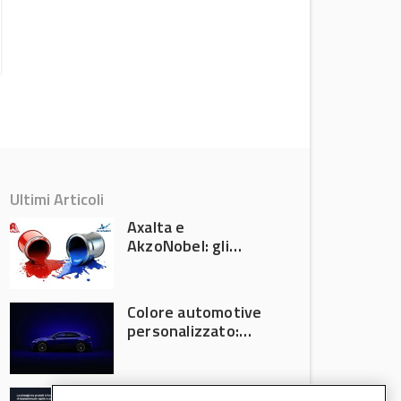
Lombardia
Attualità
Ultimi Articoli
Axalta e
AkzoNobel: gli
azionisti approvano
la fusione
Colore automotive
personalizzato:
quando la
verniciatura
diventa ingegneria
R-M Low Energy: i