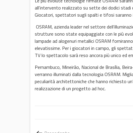
Le più evolute tecnologie firmate OSRAM saranno 
all’intervento realizzato su sette dei dodici stad
Giocatori, spettatori sugli spalti e tifosi sarann
OSRAM, azienda leader nel settore dell’illuminazion
strutture sono state equipaggiate con le più evol
lampade ad alogenuri metallici OSRAM forniranno un
elevatissime. Per i giocatori in campo, gli spettator
TV lo spettacolo sarà reso ancora più unico ed 
Pernambuco, Mineirão, Nacional de Brasília, Beir
verranno illuminati dalla tecnologia OSRAM. Migli
peculiarità architettoniche che hanno richiesto un
realizzazione di un progetto ad hoc.
Precedente