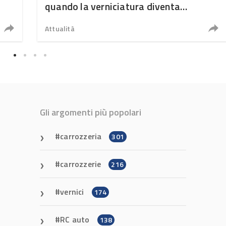
quando la verniciatura diventa
ingegneria di precisione
Attualità
Gli argomenti più popolari
carrozzeria
301
carrozzerie
216
vernici
174
RC auto
138