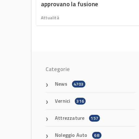
approvano la fusione
Attualità
Categorie
News
4703
Vernici
316
Attrezzature
157
Noleggio Auto
68