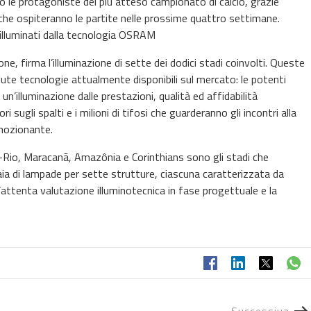
le protagoniste del più atteso campionato di calcio, grazie
i che ospiteranno le partite nelle prossime quattro settimane.
o illuminati dalla tecnologia OSRAM
e, firma l’illuminazione di sette dei dodici stadi coinvolti. Queste
ute tecnologie attualmente disponibili sul mercato: le potenti
’illuminazione dalle prestazioni, qualità ed affidabilità
i sugli spalti e i milioni di tifosi che guarderanno gli incontri alla
emozionante.
a-Rio, Maracanã, Amazônia e Corinthians sono gli stadi che
aia di lampade per sette strutture, ciascuna caratterizzata da
’attenta valutazione illuminotecnica in fase progettuale e la
Successiva