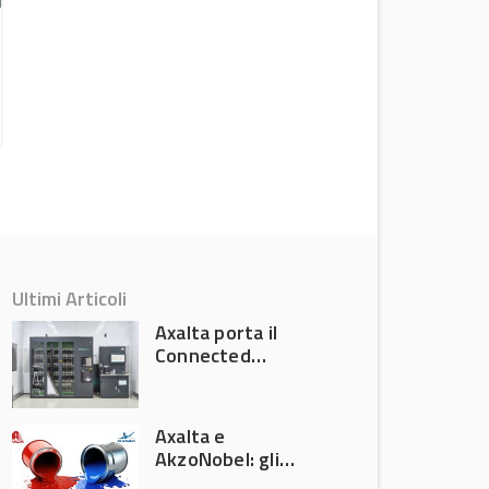
Prezzi Rc Auto in crescita nel 2025
Attualità
Ultimi Articoli
Axalta porta il
Connected
Refinish
Ecosystem ad
Automechanika
Axalta e
Frankfurt 2026
AkzoNobel: gli
azionisti approvano