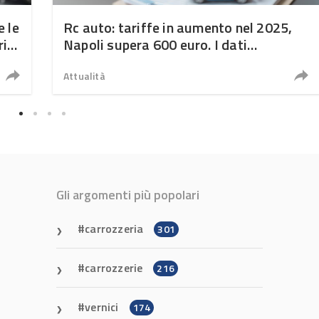
e le
Rc auto: tariffe in aumento nel 2025,
ria
Napoli supera 600 euro. I dati
Assoutenti e Ivass
Attualità
Gli argomenti più popolari
carrozzeria
301
carrozzerie
216
vernici
174