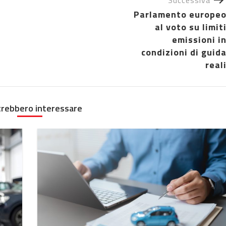
Successiva
Parlamento europe
al voto su limit
emissioni i
condizioni di guid
real
trebbero interessare