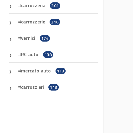
carrozzeria
301
carrozzerie
216
vernici
174
RC auto
138
mercato auto
113
carrozzieri
113