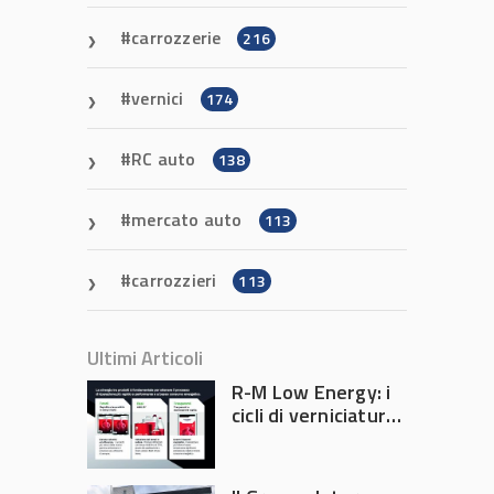
carrozzerie
216
vernici
174
RC auto
138
mercato auto
113
carrozzieri
113
Ultimi Articoli
R-M Low Energy: i
cicli di verniciatura
che riducono
consumi energetici,
tempi e costi in