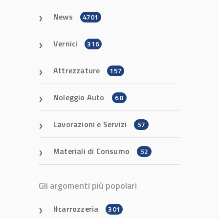
News
4701
Vernici
316
Attrezzature
157
Noleggio Auto
68
Lavorazioni e Servizi
57
Materiali di Consumo
52
Gli argomenti più popolari
carrozzeria
301