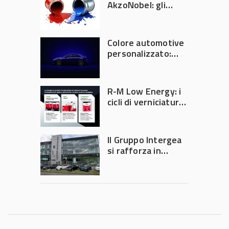
AkzoNobel: gli
azionisti approvano
la fusione
Colore automotive
personalizzato:
quando la
verniciatura
diventa ingegneria
R-M Low Energy: i
di precisione
cicli di verniciatura
che riducono
consumi energetici,
tempi e costi in
Il Gruppo Intergea
carrozzeria
si rafforza in
Lombardia