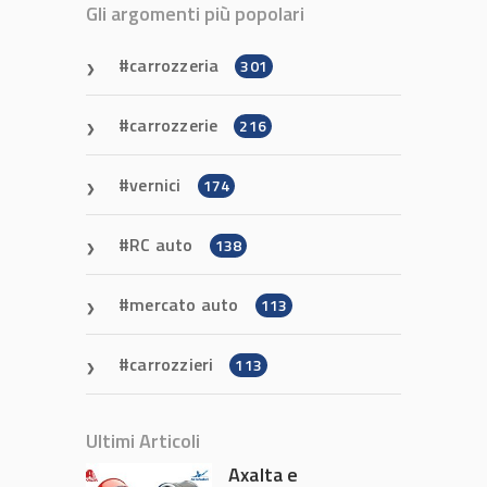
Gli argomenti più popolari
carrozzeria
301
carrozzerie
216
vernici
174
RC auto
138
mercato auto
113
carrozzieri
113
Ultimi Articoli
Axalta e