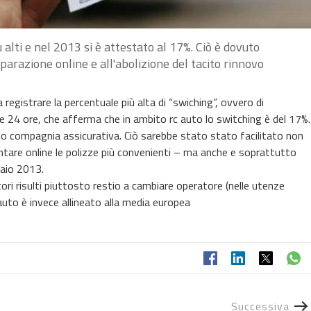
 alti e nel 2013 si è attestato al 17%. Ciò è dovuto
parazione online e all'abolizione del tacito rinnovo
a registrare la percentuale più alta di “swiching”, ovvero di
ole 24 ore, che afferma che in ambito rc auto lo switching è del 17%.
to compagnia assicurativa. Ciò sarebbe stato stato facilitato non
rontare online le polizze più convenienti – ma anche e soprattutto
naio 2013.
ori risulti piuttosto restio a cambiare operatore (nelle utenze
c auto è invece allineato alla media europea
Successiva