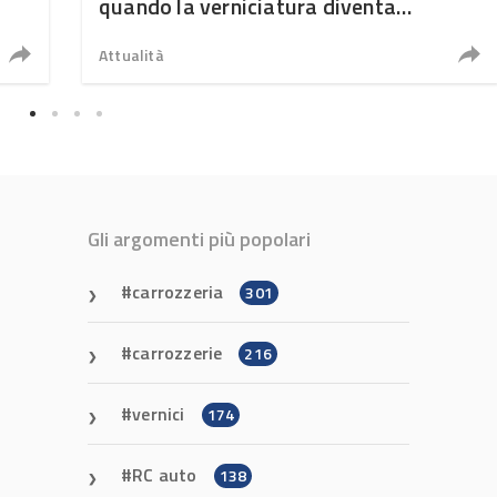
quando la verniciatura diventa
ingegneria di precisione
Attualità
Gli argomenti più popolari
carrozzeria
301
carrozzerie
216
vernici
174
RC auto
138