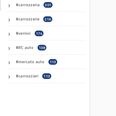
carrozzeria
301
carrozzerie
216
vernici
174
RC auto
138
mercato auto
113
carrozzieri
113