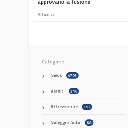
approvano la fusione
Attualità
Categorie
News
4703
Vernici
316
Attrezzature
157
Noleggio Auto
68