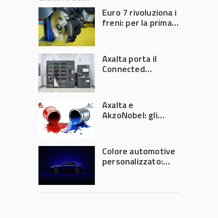
Euro 7 rivoluziona i
freni: per la prima
volta l’Europa
limita le emissioni
generate dalla
Axalta porta il
frenata
Connected
Refinish
Ecosystem ad
Automechanika
Axalta e
Frankfurt 2026
AkzoNobel: gli
azionisti approvano
la fusione
Colore automotive
personalizzato:
quando la
verniciatura
diventa ingegneria
di precisione