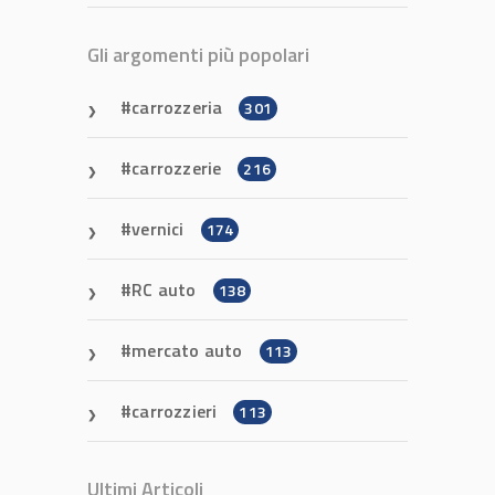
Gli argomenti più popolari
carrozzeria
301
carrozzerie
216
vernici
174
RC auto
138
mercato auto
113
carrozzieri
113
Ultimi Articoli