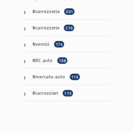
carrozzeria
301
carrozzerie
216
vernici
174
RC auto
138
mercato auto
113
carrozzieri
113