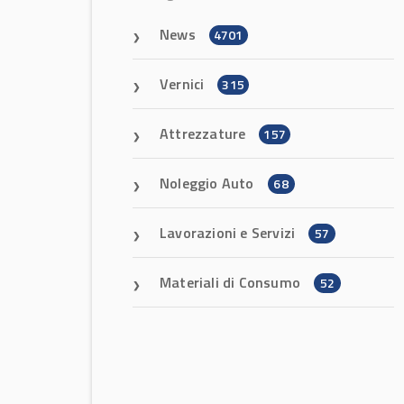
News
4701
Vernici
315
Attrezzature
157
Noleggio Auto
68
Lavorazioni e Servizi
57
Materiali di Consumo
52