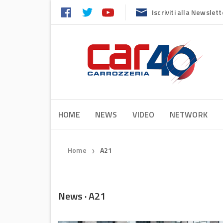
Iscriviti alla Newslett
HOME
NEWS
VIDEO
NETWORK
Home
A21
❯
News · A21