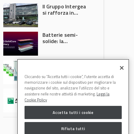
Il Gruppo Intergea
si rafforza in
Lombardia
Batterie semi-
solide: la
tecnologia che
potrebbe
accelerare la
Speciale Low
rivoluzione
Energy: axalta Fast
dell’auto elettrica
Cure Low Energy: la
Cliccando su “Accetta tutti i cookie”, l'utente accetta di
tecnologia che
memorizzare i cookie sul dispositivo per migliorare la
riduce consumi
navigazione del sito, analizzare l'utilizzo del sito e
ARVAL finalizza
energetici e
assistere nelle nostre attività di marketing.
Leggi la
l’acquisizione di
aumenta la
Cookie Policy
Athlon
produttività in
carrozzeria
Accetta tutti i cookie
Rifiuta tutti