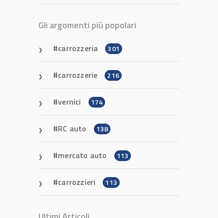
Gli argomenti più popolari
carrozzeria
301
carrozzerie
216
vernici
174
RC auto
138
mercato auto
113
carrozzieri
113
Ultimi Articoli