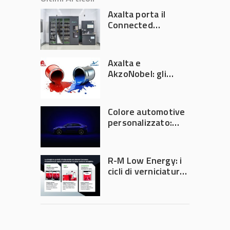
Axalta porta il
Connected
Refinish
Ecosystem ad
Automechanika
Axalta e
Frankfurt 2026
AkzoNobel: gli
azionisti approvano
la fusione
Colore automotive
personalizzato:
quando la
verniciatura
diventa ingegneria
R-M Low Energy: i
di precisione
cicli di verniciatura
che riducono
consumi energetici,
tempi e costi in
carrozzeria