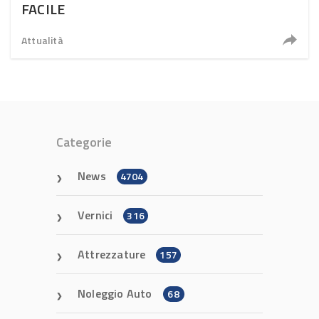
FACILE
Attualità
Categorie
News
4704
Vernici
316
Attrezzature
157
Noleggio Auto
68