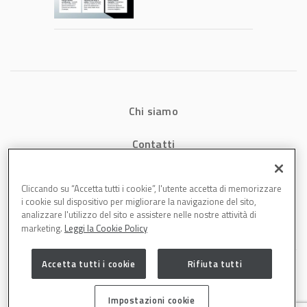
consumi energetici,
tempi e costi in
carrozzeria
Chi siamo
Contatti
Privacy
Cliccando su “Accetta tutti i cookie”, l'utente accetta di memorizzare
i cookie sul dispositivo per migliorare la navigazione del sito,
Cookies
analizzare l'utilizzo del sito e assistere nelle nostre attività di
marketing.
Leggi la Cookie Policy
Accetta tutti i cookie
Rifiuta tutti
Impostazioni cookie