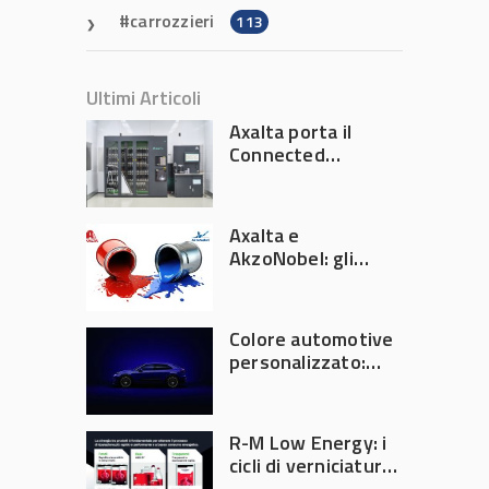
carrozzieri
113
Ultimi Articoli
Axalta porta il
Connected
Refinish
Ecosystem ad
Automechanika
Axalta e
Frankfurt 2026
AkzoNobel: gli
azionisti approvano
la fusione
Colore automotive
personalizzato:
quando la
verniciatura
diventa ingegneria
R-M Low Energy: i
di precisione
cicli di verniciatura
che riducono