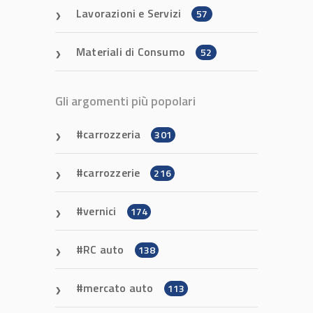
Lavorazioni e Servizi
57
Materiali di Consumo
52
Gli argomenti più popolari
carrozzeria
301
carrozzerie
216
vernici
174
RC auto
138
mercato auto
113