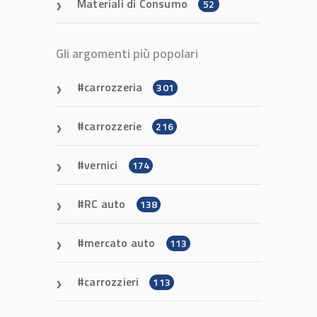
Materiali di Consumo
52
Gli argomenti più popolari
carrozzeria
301
carrozzerie
216
vernici
174
RC auto
138
mercato auto
113
carrozzieri
113