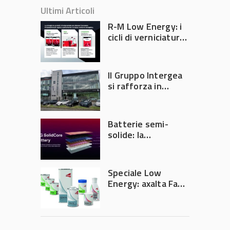
Ultimi Articoli
R-M Low Energy: i
cicli di verniciatura
che riducono
consumi energetici,
tempi e costi in
Il Gruppo Intergea
carrozzeria
si rafforza in
Lombardia
Batterie semi-
solide: la
tecnologia che
potrebbe
accelerare la
Speciale Low
rivoluzione
Energy: axalta Fast
dell’auto elettrica
Cure Low Energy: la
tecnologia che
riduce consumi
energetici e