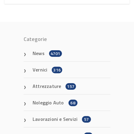
Categorie
News
4701
Vernici
316
Attrezzature
157
Noleggio Auto
68
Lavorazioni e Servizi
57