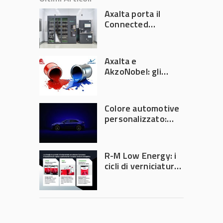
Axalta porta il
Connected
Refinish
Ecosystem ad
Automechanika
Axalta e
Frankfurt 2026
AkzoNobel: gli
azionisti approvano
la fusione
Colore automotive
personalizzato:
quando la
verniciatura
diventa ingegneria
R-M Low Energy: i
di precisione
cicli di verniciatura
che riducono
consumi energetici,
tempi e costi in
carrozzeria