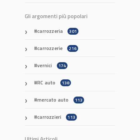
Gli argomenti più popolari
carrozzeria
301
carrozzerie
216
vernici
174
RC auto
138
mercato auto
113
carrozzieri
113
Ultimi Articoli