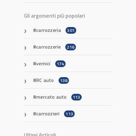
Gli argomenti più popolari
carrozzeria
301
carrozzerie
216
vernici
174
RC auto
138
mercato auto
113
carrozzieri
113
Ultimi Articoli