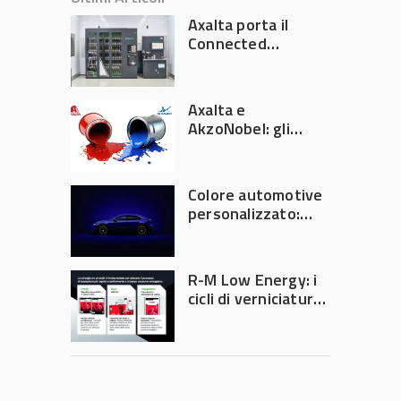
Axalta porta il
Connected
Refinish
Ecosystem ad
Automechanika
Axalta e
Frankfurt 2026
AkzoNobel: gli
azionisti approvano
la fusione
Colore automotive
personalizzato:
quando la
verniciatura
diventa ingegneria
R-M Low Energy: i
di precisione
cicli di verniciatura
che riducono
consumi energetici,
tempi e costi in
carrozzeria