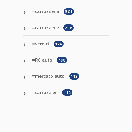
carrozzeria
301
carrozzerie
216
vernici
174
RC auto
138
mercato auto
113
carrozzieri
113