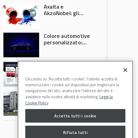
Axalta e
AkzoNobel: gli
azionisti approvano
la fusione
Colore automotive
personalizzato:
quando la
verniciatura
diventa ingegneria
R-M Low Energy: i
di precisione
cicli di verniciatura
che riducono
Cliccando su “Accetta tutti i cookie”, l'utente accetta di
consumi energetici,
memorizzare i cookie sul dispositivo per migliorare la
tempi e costi in
navigazione del sito, analizzare l'utilizzo del sito e
Il Gruppo Intergea
carrozzeria
assistere nelle nostre attività di marketing.
Leggi la
si rafforza in
Cookie Policy
Lombardia
Accetta tutti i cookie
Rifiuta tutti