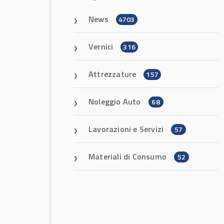
News
4703
Vernici
316
Attrezzature
157
Noleggio Auto
68
Lavorazioni e Servizi
57
Materiali di Consumo
52