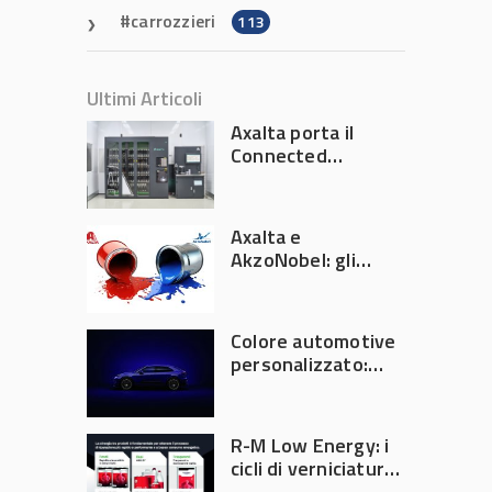
carrozzieri
113
Ultimi Articoli
Axalta porta il
Connected
Refinish
Ecosystem ad
Automechanika
Axalta e
Frankfurt 2026
AkzoNobel: gli
azionisti approvano
la fusione
Colore automotive
personalizzato:
quando la
verniciatura
diventa ingegneria
R-M Low Energy: i
di precisione
cicli di verniciatura
che riducono