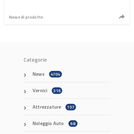
News di prodotto
Categorie
News
4704
Vernici
316
Attrezzature
157
Noleggio Auto
68