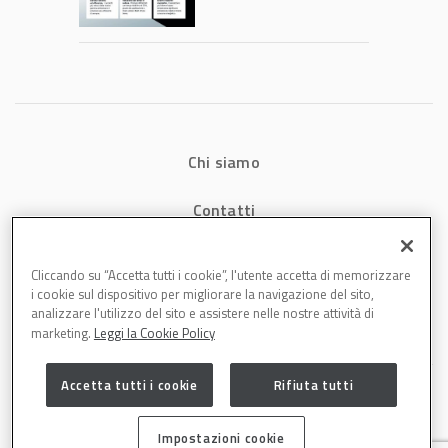
consumi energetici,
tempi e costi in
carrozzeria
Chi siamo
Contatti
Privacy
Cliccando su “Accetta tutti i cookie”, l'utente accetta di memorizzare
i cookie sul dispositivo per migliorare la navigazione del sito,
Cookies
analizzare l'utilizzo del sito e assistere nelle nostre attività di
marketing.
Leggi la Cookie Policy
Accetta tutti i cookie
Rifiuta tutti
Impostazioni cookie