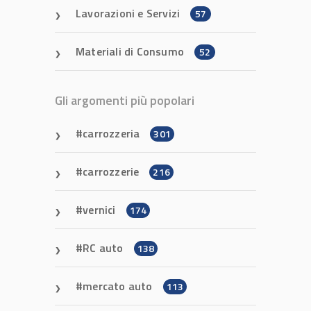
Lavorazioni e Servizi
57
Materiali di Consumo
52
Gli argomenti più popolari
carrozzeria
301
carrozzerie
216
vernici
174
RC auto
138
mercato auto
113