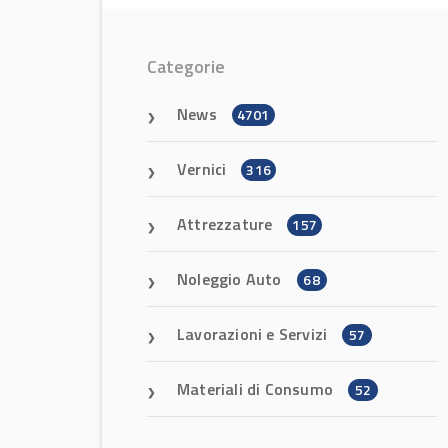
Categorie
News
4701
Vernici
316
Attrezzature
157
Noleggio Auto
68
Lavorazioni e Servizi
57
Materiali di Consumo
52