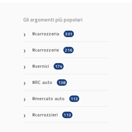
Gli argomenti più popolari
carrozzeria
301
carrozzerie
216
vernici
174
RC auto
138
mercato auto
113
carrozzieri
113