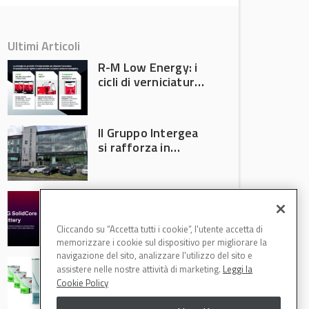
Ultimi Articoli
R-M Low Energy: i
cicli di verniciatura
che riducono
consumi energetici,
tempi e costi in
Il Gruppo Intergea
carrozzeria
si rafforza in
Lombardia
Batterie semi-
solide: la
tecnologia che
Cliccando su “Accetta tutti i cookie”, l'utente accetta di
potrebbe
memorizzare i cookie sul dispositivo per migliorare la
accelerare la
navigazione del sito, analizzare l'utilizzo del sito e
Speciale Low
rivoluzione
assistere nelle nostre attività di marketing.
Leggi la
Energy: axalta Fast
dell’auto elettrica
Cookie Policy
Cure Low Energy: la
tecnologia che