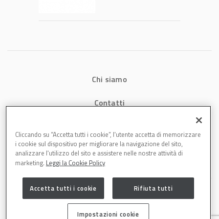
produttività in
carrozzeria
Chi siamo
Contatti
Privacy
Cliccando su “Accetta tutti i cookie”, l'utente accetta di memorizzare
i cookie sul dispositivo per migliorare la navigazione del sito,
Cookies
analizzare l'utilizzo del sito e assistere nelle nostre attività di
marketing.
Leggi la Cookie Policy
Accetta tutti i cookie
Rifiuta tutti
Impostazioni cookie