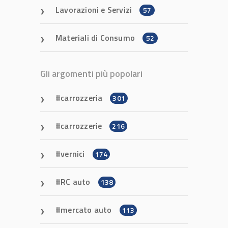
Lavorazioni e Servizi
57
Materiali di Consumo
52
Gli argomenti più popolari
carrozzeria
301
carrozzerie
216
vernici
174
RC auto
138
mercato auto
113