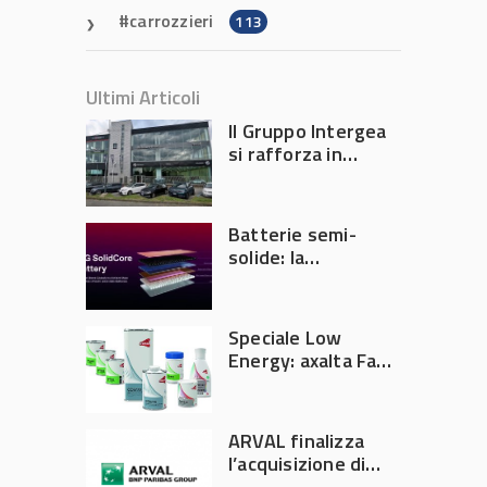
carrozzieri
113
Ultimi Articoli
Il Gruppo Intergea
si rafforza in
Lombardia
Batterie semi-
solide: la
tecnologia che
potrebbe
accelerare la
Speciale Low
rivoluzione
Energy: axalta Fast
dell’auto elettrica
Cure Low Energy: la
tecnologia che
riduce consumi
ARVAL finalizza
energetici e
l’acquisizione di
aumenta la
Athlon