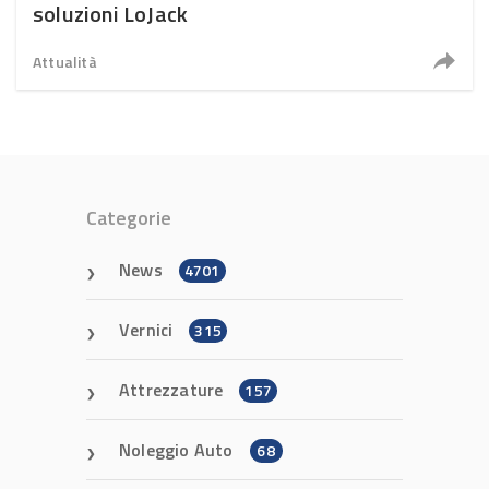
soluzioni LoJack
Attualità
Categorie
News
4701
Vernici
315
Attrezzature
157
Noleggio Auto
68