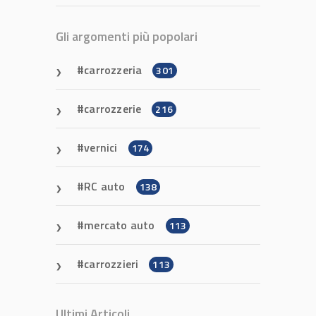
Gli argomenti più popolari
carrozzeria
301
carrozzerie
216
vernici
174
RC auto
138
mercato auto
113
carrozzieri
113
Ultimi Articoli