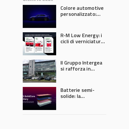
Colore automotive
personalizzato:
quando la
verniciatura
diventa ingegneria
R-M Low Energy: i
di precisione
cicli di verniciatura
che riducono
consumi energetici,
tempi e costi in
Il Gruppo Intergea
carrozzeria
si rafforza in
Lombardia
Batterie semi-
solide: la
tecnologia che
potrebbe
accelerare la
rivoluzione
dell’auto elettrica