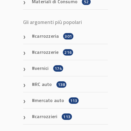
Materiali di Consumo
52
Gli argomenti più popolari
carrozzeria
301
carrozzerie
216
vernici
174
RC auto
138
mercato auto
113
carrozzieri
113