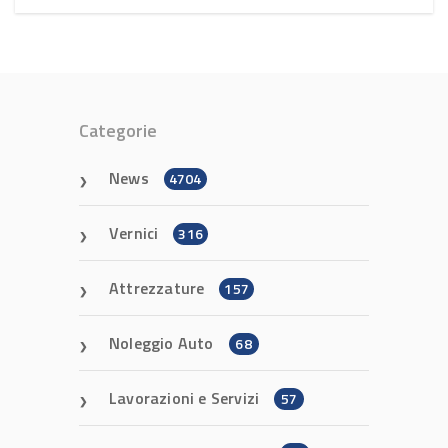
Categorie
News
4704
Vernici
316
Attrezzature
157
Noleggio Auto
68
Lavorazioni e Servizi
57