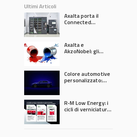
Ultimi Articoli
Axalta porta il
Connected
Refinish
Ecosystem ad
Automechanika
Axalta e
Frankfurt 2026
AkzoNobel: gli
azionisti approvano
la fusione
Colore automotive
personalizzato:
quando la
verniciatura
diventa ingegneria
R-M Low Energy: i
di precisione
cicli di verniciatura
che riducono
consumi energetici,
tempi e costi in
carrozzeria