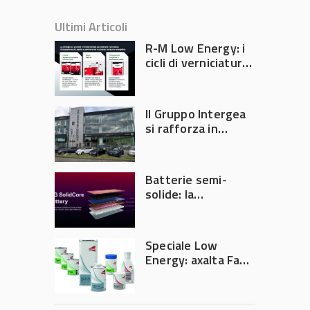
Ultimi Articoli
R-M Low Energy: i
cicli di verniciatura
che riducono
consumi energetici,
tempi e costi in
Il Gruppo Intergea
carrozzeria
si rafforza in
Lombardia
Batterie semi-
solide: la
tecnologia che
potrebbe
accelerare la
Speciale Low
rivoluzione
Energy: axalta Fast
dell’auto elettrica
Cure Low Energy: la
tecnologia che
riduce consumi