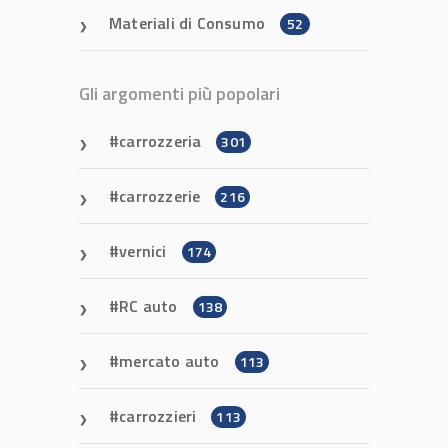
Materiali di Consumo
52
Gli argomenti più popolari
carrozzeria
301
carrozzerie
216
vernici
174
RC auto
138
mercato auto
113
carrozzieri
113