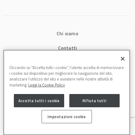
energetici e
aumenta la
produttività in
carrozzeria
Chi siamo
Contatti
Privacy
Cliccando su “Accetta tutti i cookie”, l'utente accetta di memorizzare
i cookie sul dispositivo per migliorare la navigazione del sito,
Cookies
analizzare l'utilizzo del sito e assistere nelle nostre attività di
marketing.
Leggi la Cookie Policy
Accetta tutti i cookie
Rifiuta tutti
Impostazioni cookie
Carrozzeria è una testata di DBInformation Spa P.IVA 09293820156 | Centro
Direzionale – Strada 4, Palazzo A, Scala 2 – 20057 Assago (MI)