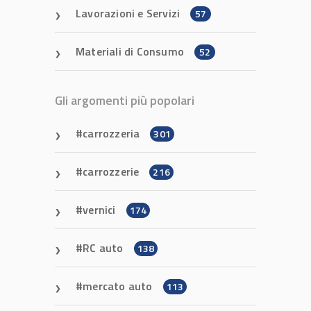
Lavorazioni e Servizi
57
Materiali di Consumo
52
Gli argomenti più popolari
carrozzeria
301
carrozzerie
216
vernici
174
RC auto
138
mercato auto
113