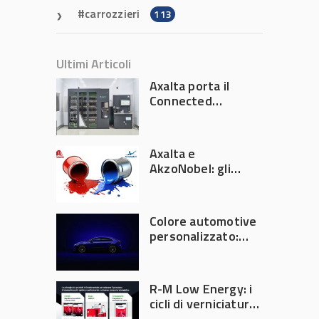
carrozzieri
113
Ultimi Articoli
Axalta porta il
Connected
Refinish
Ecosystem ad
Automechanika
Axalta e
Frankfurt 2026
AkzoNobel: gli
azionisti approvano
la fusione
Colore automotive
personalizzato:
quando la
verniciatura
diventa ingegneria
R-M Low Energy: i
di precisione
cicli di verniciatura
che riducono