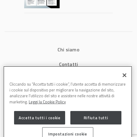
consumi energetici,
tempi e costi in
carrozzeria
Chi siamo
Contatti
Privacy
Cliccando su “Accetta tutti i cookie”, l'utente accetta di memorizzare
i cookie sul dispositivo per migliorare la navigazione del sito,
Cookies
analizzare l'utilizzo del sito e assistere nelle nostre attività di
marketing.
Leggi la Cookie Policy
Accetta tutti i cookie
Rifiuta tutti
Impostazioni cookie