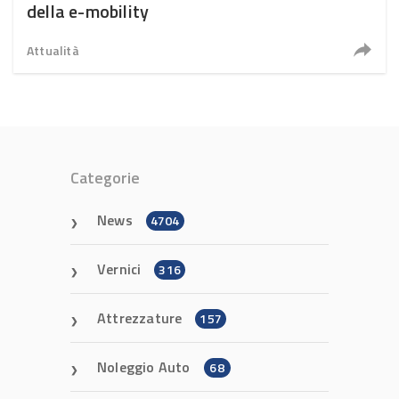
della e-mobility
Attualità
Categorie
News
4704
Vernici
316
Attrezzature
157
Noleggio Auto
68