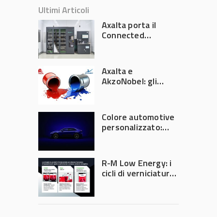
Ultimi Articoli
Axalta porta il
Connected
Refinish
Ecosystem ad
Automechanika
Axalta e
Frankfurt 2026
AkzoNobel: gli
azionisti approvano
la fusione
Colore automotive
personalizzato:
quando la
verniciatura
diventa ingegneria
R-M Low Energy: i
di precisione
cicli di verniciatura
che riducono
consumi energetici,
tempi e costi in
carrozzeria