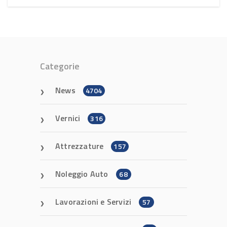
Categorie
News
4704
Vernici
316
Attrezzature
157
Noleggio Auto
68
Lavorazioni e Servizi
57