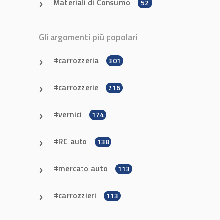
Materiali di Consumo
52
Gli argomenti più popolari
carrozzeria
301
carrozzerie
216
vernici
174
RC auto
138
mercato auto
113
carrozzieri
113