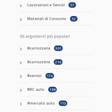
Lavorazioni e Servizi
57
Materiali di Consumo
52
Gli argomenti più popolari
carrozzeria
301
carrozzerie
216
vernici
174
RC auto
138
mercato auto
113