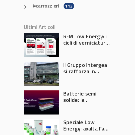
carrozzieri
113
Ultimi Articoli
R-M Low Energy: i
cicli di verniciatura
che riducono
consumi energetici,
tempi e costi in
Il Gruppo Intergea
carrozzeria
si rafforza in
Lombardia
Batterie semi-
solide: la
tecnologia che
potrebbe
accelerare la
Speciale Low
rivoluzione
Energy: axalta Fast
dell’auto elettrica
Cure Low Energy: la