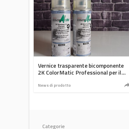
Vernice trasparente bicomponente
2K ColorMatic Professional per il
ripristino professionale dei fanali
News di prodotto
Categorie