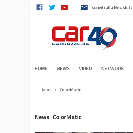
Iscriviti alla Newslett
HOME
NEWS
VIDEO
NETWORK
Home
ColorMatic
❯
News · ColorMatic