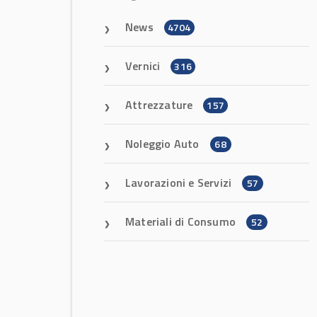
News
4704
Vernici
316
Attrezzature
157
Noleggio Auto
68
Lavorazioni e Servizi
57
Materiali di Consumo
52