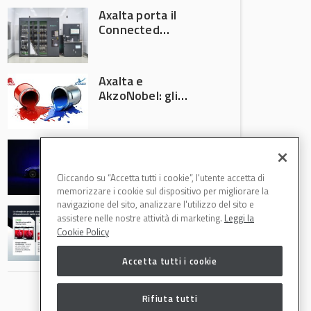
Axalta porta il
Connected
Refinish
Ecosystem ad
Automechanika
Axalta e
Frankfurt 2026
AkzoNobel: gli
azionisti approvano
la fusione
Colore automotive
personalizzato:
quando la
Cliccando su “Accetta tutti i cookie”, l'utente accetta di
verniciatura
memorizzare i cookie sul dispositivo per migliorare la
diventa ingegneria
navigazione del sito, analizzare l'utilizzo del sito e
R-M Low Energy: i
di precisione
assistere nelle nostre attività di marketing.
Leggi la
cicli di verniciatura
Cookie Policy
che riducono
consumi energetici,
Accetta tutti i cookie
tempi e costi in
carrozzeria
Rifiuta tutti