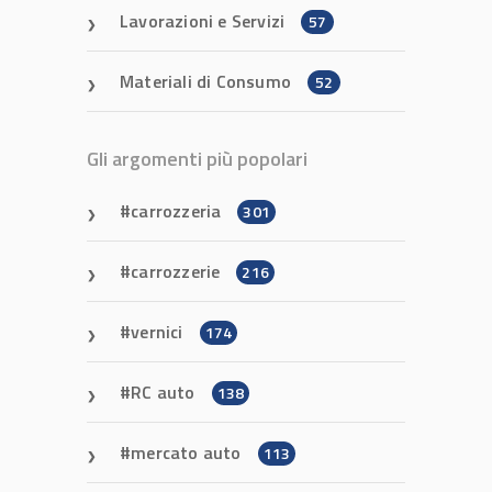
Lavorazioni e Servizi
57
Materiali di Consumo
52
Gli argomenti più popolari
carrozzeria
301
carrozzerie
216
vernici
174
RC auto
138
mercato auto
113