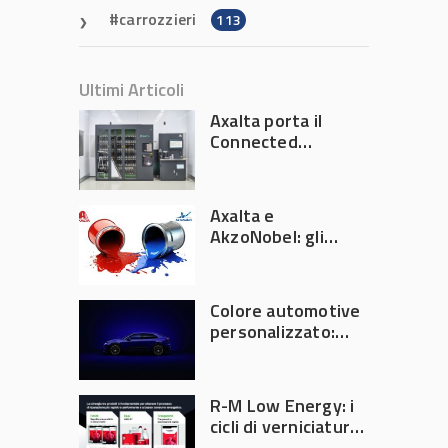
carrozzieri
113
Ultimi Articoli
Axalta porta il
Connected
Refinish
Ecosystem ad
Automechanika
Axalta e
Frankfurt 2026
AkzoNobel: gli
azionisti approvano
la fusione
Colore automotive
personalizzato:
quando la
verniciatura
diventa ingegneria
R-M Low Energy: i
di precisione
cicli di verniciatura
che riducono