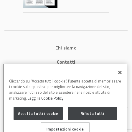
consumi energetici,
tempi e costi in
carrozzeria
Chi siamo
Contatti
Privacy
Cliccando su “Accetta tutti i cookie”, l'utente accetta di memorizzare
i cookie sul dispositivo per migliorare la navigazione del sito,
Cookies
analizzare l'utilizzo del sito e assistere nelle nostre attività di
marketing.
Leggi la Cookie Policy
Accetta tutti i cookie
Rifiuta tutti
Impostazioni cookie